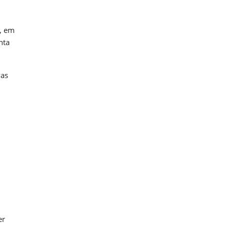
a, em
nta
vas
er