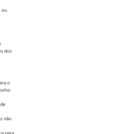
, ou
e
os dos
ara o
bolso
 de
ss não
ça para