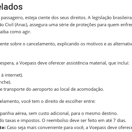
elados
ssageiro, esteja ciente dos seus direitos. A legislação brasileir
 Civil (Anac), assegura uma série de proteções para quem enfre
saiba como agir.
te sobre o cancelamento, explicando os motivos e as alternati
era, a Voepass deve oferecer assistência material, que inclui:
à internet).
nche).
e transporte do aeroporto ao local de acomodação.
lamento, você tem o direito de escolher entre:
anhia aérea, sem custo adicional, para o mesmo destino.
o taxas e impostos. O reembolso deve ser feito em até 7 dias.
te:
Caso seja mais conveniente para você, a Voepass deve oferec