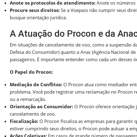
Anote os protocolos de atendimento:
Anote os números d
Procure seus direitos:
Se a Voepass não cumprir seus dire
busque orientação jurídica.
A Atuação do Procon e da Ana
Em situações de cancelamento de voo, como a suspensão da
Defesa do Consumidor) quanto a Anac (Agência Nacional de A
passageiros. É importante entender como cada um desses ór
O Papel do Procon:
Mediação de Conflitos:
O Procon atua como mediador entr
problema. Você pode registrar uma reclamação no Procon r
ou a remarcação.
Orientação ao Consumidor:
O Procon oferece orientação j
cancelamento de voo.
Fiscalização:
O Procon fiscaliza as empresas para garantir 
estiver cumprindo seus direitos, o Procon pode autuar a em
Ações Coletivas:
Em casos de grande número de passageiros 