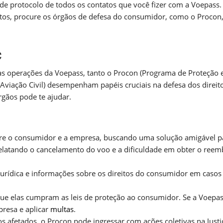
e protocolo de todos os contatos que você fizer com a Voepass.
itos, procure os órgãos de defesa do consumidor, como o Procon
c
s operações da Voepass, tanto o Procon (Programa de Proteção 
viação Civil) desempenham papéis cruciais na defesa dos direit
gãos pode te ajudar.
e o consumidor e a empresa, buscando uma solução amigável p
elatando o cancelamento do voo e a dificuldade em obter o reem
urídica e informações sobre os direitos do consumidor em casos
que elas cumpram as leis de proteção ao consumidor. Se a Voepa
presa e aplicar
multas
.
afetados, o Procon pode ingressar com ações coletivas na Justi