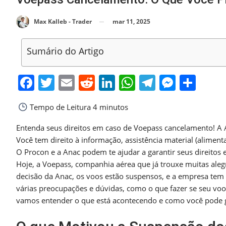
mar 11, 2025
Max Kalleb - Trader
Sumário do Artigo
Facebook
Twitter
Email
Reddit
LinkedIn
WhatsApp
Telegra
Messe
Sha
Tempo de Leitura
4 minutos
Entenda seus direitos em caso de Voepass cancelamento! A 
Você tem direito à informação, assistência material (alim
O Procon e a Anac podem te ajudar a garantir seus direitos 
Hoje, a Voepass, companhia aérea que já trouxe muitas aleg
decisão da Anac, os voos estão suspensos, e a empresa tem 
várias preocupações e dúvidas, como o que fazer se seu voo
vamos entender o que está acontecendo e como você pode ga