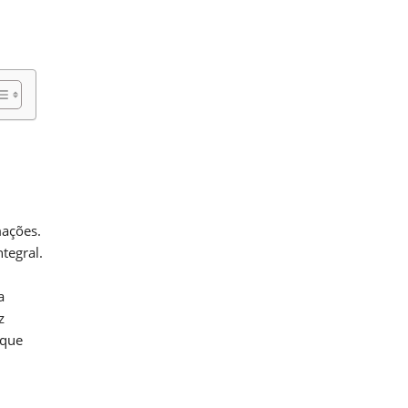
mações.
tegral.
a
z
 que