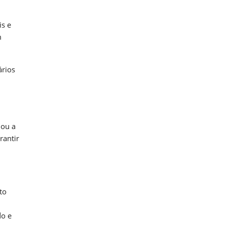
is e
m
ários
 ou a
rantir
to
do e