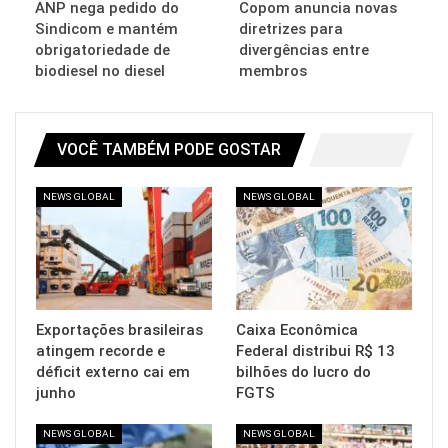
ANP nega pedido do
Copom anuncia novas
Sindicom e mantém
diretrizes para
obrigatoriedade de
divergências entre
biodiesel no diesel
membros
VOCÊ TAMBÉM PODE GOSTAR
NEWS GLOBAL
NEWS GLOBAL
Exportações brasileiras
Caixa Econômica
atingem recorde e
Federal distribui R$ 13
déficit externo cai em
bilhões do lucro do
junho
FGTS
NEWS GLOBAL
NEWS GLOBAL