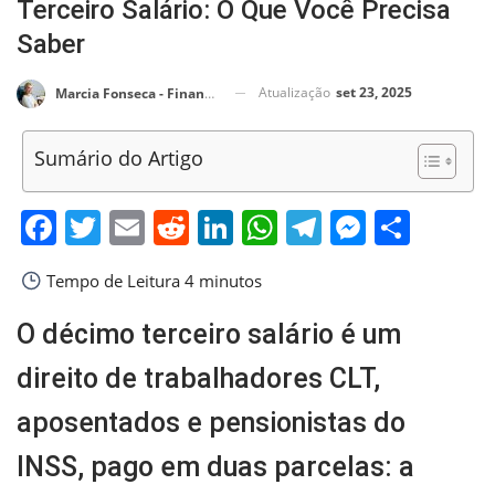
Terceiro Salário: O Que Você Precisa
Saber
Atualização
set 23, 2025
Marcia Fonseca - Financial Consultant
Sumário do Artigo
Facebook
Twitter
Email
Reddit
LinkedIn
WhatsApp
Telegram
Messen
Shar
Tempo de Leitura
4 minutos
O décimo terceiro salário é um
direito de trabalhadores CLT,
aposentados e pensionistas do
INSS, pago em duas parcelas: a