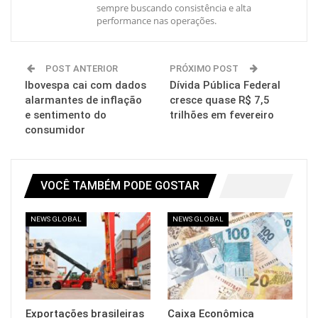
sempre buscando consistência e alta
performance nas operações.
POST ANTERIOR
PRÓXIMO POST
Ibovespa cai com dados
Dívida Pública Federal
alarmantes de inflação
cresce quase R$ 7,5
e sentimento do
trilhões em fevereiro
consumidor
VOCÊ TAMBÉM PODE GOSTAR
NEWS GLOBAL
NEWS GLOBAL
Exportações brasileiras
Caixa Econômica