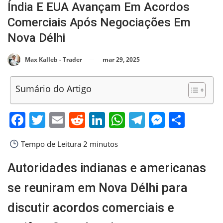
Índia E EUA Avançam Em Acordos
Comerciais Após Negociações Em
Nova Délhi
mar 29, 2025
Max Kalleb - Trader
Sumário do Artigo
Facebook
Twitter
Email
Reddit
LinkedIn
WhatsApp
Telegram
Messen
Shar
Tempo de Leitura
2 minutos
Autoridades indianas e americanas
se reuniram em Nova Délhi para
discutir acordos comerciais e