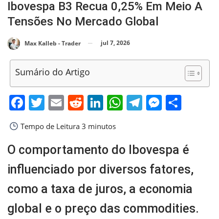
Ibovespa B3 Recua 0,25% Em Meio A
Tensões No Mercado Global
jul 7, 2026
Max Kalleb - Trader
Sumário do Artigo
Facebook
Twitter
Email
Reddit
LinkedIn
WhatsApp
Telegram
Messen
Shar
Tempo de Leitura
3 minutos
O comportamento do Ibovespa é
influenciado por diversos fatores,
como a taxa de juros, a economia
global e o preço das commodities.