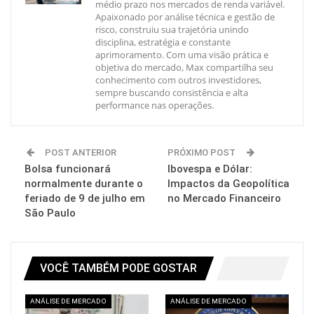
médio prazo nos mercados de renda variável.
Apaixonado por análise técnica e gestão de
risco, construiu sua trajetória unindo
disciplina, estratégia e constante
aprimoramento. Com uma visão prática e
objetiva do mercado, Max compartilha seu
conhecimento com outros investidores,
sempre buscando consistência e alta
performance nas operações.
POST ANTERIOR
PRÓXIMO POST
Bolsa funcionará
Ibovespa e Dólar:
normalmente durante o
Impactos da Geopolítica
feriado de 9 de julho em
no Mercado Financeiro
São Paulo
VOCÊ TAMBÉM PODE GOSTAR
ANÁLISE DE MERCADO
ANÁLISE DE MERCADO