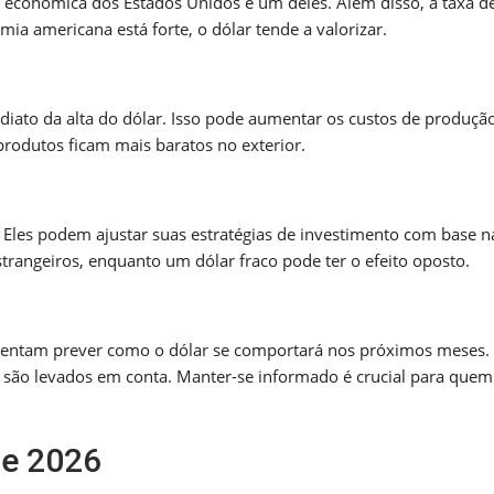
a econômica dos Estados Unidos é um deles. Além disso, a taxa de
a americana está forte, o dólar tende a valorizar.
ato da alta do dólar. Isso pode aumentar os custos de produção
produtos ficam mais baratos no exterior.
Eles podem ajustar suas estratégias de investimento com base n
strangeiros, enquanto um dólar fraco pode ter o efeito oposto.
s tentam prever como o dólar se comportará nos próximos meses.
s são levados em conta. Manter-se informado é crucial para quem
de 2026