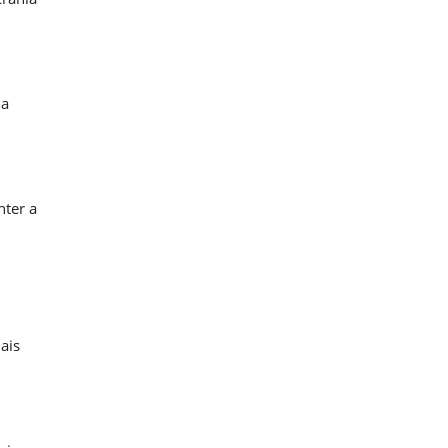
 a
nter a
ais