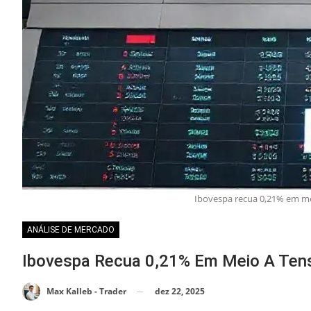
Ibovespa recua 0,21% em mei
ANÁLISE DE MERCADO
Ibovespa Recua 0,21% Em Meio A Tens
dez 22, 2025
Max Kalleb - Trader