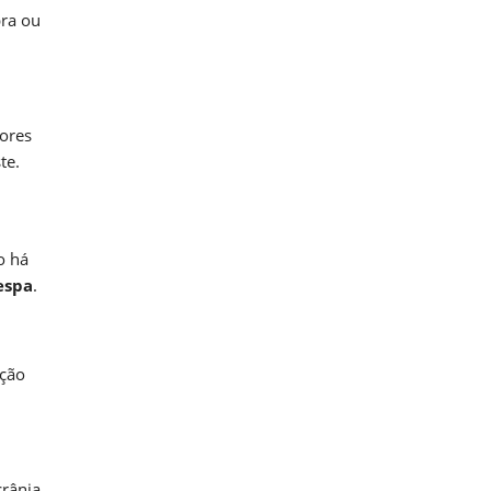
pra ou
tores
te.
o há
espa
.
ação
crânia