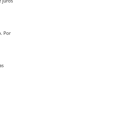
 juros
. Por
as