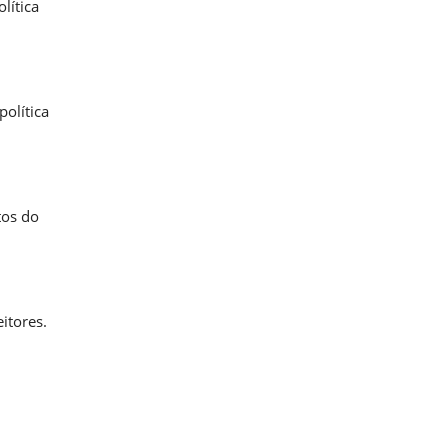
lítica
olítica
tos do
itores.