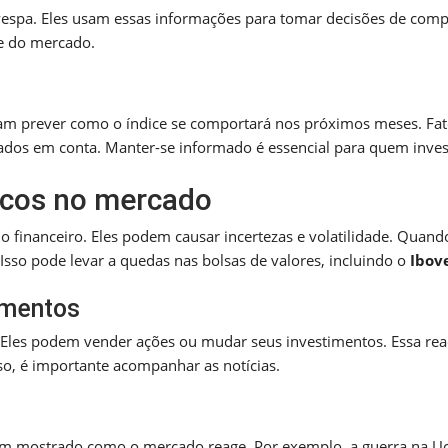
vespa. Eles usam essas informações para tomar decisões de com
de do mercado.
ntam prever como o índice se comportará nos próximos meses. Fa
ados em conta. Manter-se informado é essencial para quem inves
ticos no mercado
 financeiro. Eles podem causar incertezas e volatilidade. Quand
 Isso pode levar a quedas nas bolsas de valores, incluindo o
Ibov
imentos
. Eles podem vender ações ou mudar seus investimentos. Essa re
so, é importante acompanhar as notícias.
êm mostrado como o mercado reage. Por exemplo, a guerra na U