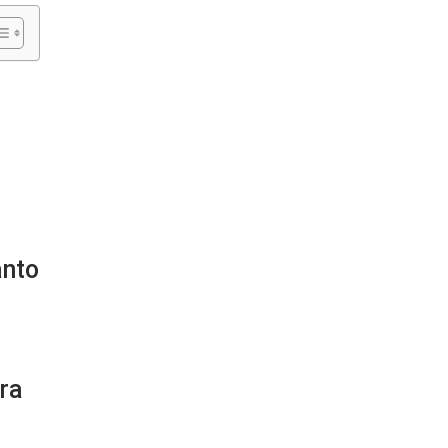
anto
ra