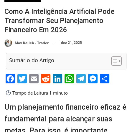
Como A Inteligência Artificial Pode
Transformar Seu Planejamento
Financeiro Em 2026
dez 21, 2025
Max Kalleb - Trader
Sumário do Artigo
Facebook
Twitter
Email
Reddit
LinkedIn
WhatsApp
Telegram
Messen
Shar
Tempo de Leitura
1 minuto
Um planejamento financeiro eficaz é
fundamental para alcançar suas
metas. Para isso, é importante