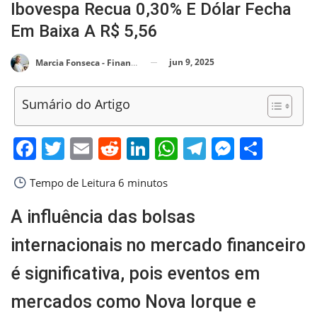
Ibovespa Recua 0,30% E Dólar Fecha
Em Baixa A R$ 5,56
jun 9, 2025
Marcia Fonseca - Financial Consultant
Sumário do Artigo
Facebook
Twitter
Email
Reddit
LinkedIn
WhatsApp
Telegram
Messen
Shar
Tempo de Leitura
6 minutos
A influência das bolsas
internacionais no mercado financeiro
é significativa, pois eventos em
mercados como Nova Iorque e