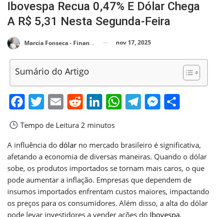
Ibovespa Recua 0,47% E Dólar Chega
A R$ 5,31 Nesta Segunda-Feira
nov 17, 2025
Marcia Fonseca - Financial Consultant
Sumário do Artigo
Facebook
Twitter
Email
Reddit
LinkedIn
WhatsApp
Telegram
Messen
Shar
Tempo de Leitura
2 minutos
A influência do
dólar
no mercado brasileiro é significativa,
afetando a economia de diversas maneiras. Quando o dólar
sobe, os produtos importados se tornam mais caros, o que
pode aumentar a inflação. Empresas que dependem de
insumos importados enfrentam custos maiores, impactando
os preços para os consumidores. Além disso, a alta do dólar
pode levar investidores a vender ações do
Ibovespa
,