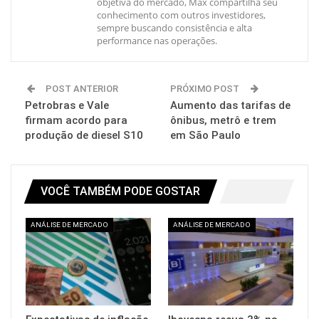
objetiva do mercado, Max compartilha seu
conhecimento com outros investidores,
sempre buscando consistência e alta
performance nas operações.
POST ANTERIOR
PRÓXIMO POST
Petrobras e Vale
Aumento das tarifas de
firmam acordo para
ônibus, metrô e trem
produção de diesel S10
em São Paulo
VOCÊ TAMBÉM PODE GOSTAR
ANÁLISE DE MERCADO
ANÁLISE DE MERCADO