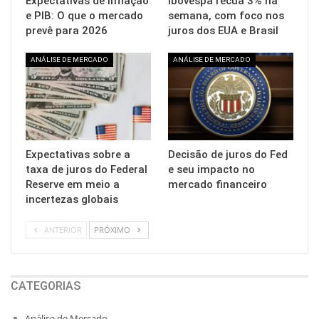
Expectativas de inflação
Ibovespa recua 3% na
e PIB: O que o mercado
semana, com foco nos
prevê para 2026
juros dos EUA e Brasil
ANÁLISE DE MERCADO
ANÁLISE DE MERCADO
Expectativas sobre a
Decisão de juros do Fed
taxa de juros do Federal
e seu impacto no
Reserve em meio a
mercado financeiro
incertezas globais
ANTERIOR
PRÓXIMO
CATEGORIAS
Análise de Mercado