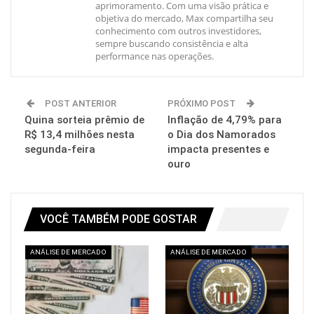
aprimoramento. Com uma visão prática e
objetiva do mercado, Max compartilha seu
conhecimento com outros investidores,
sempre buscando consistência e alta
performance nas operações.
POST ANTERIOR
PRÓXIMO POST
Quina sorteia prêmio de
Inflação de 4,79% para
R$ 13,4 milhões nesta
o Dia dos Namorados
segunda-feira
impacta presentes e
ouro
VOCÊ TAMBÉM PODE GOSTAR
ANÁLISE DE MERCADO
ANÁLISE DE MERCADO