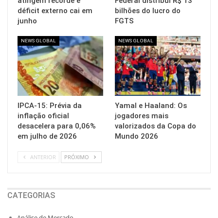
atingem recorde e
Federal distribui R$ 13
déficit externo cai em
bilhões do lucro do
junho
FGTS
NEWS GLOBAL
NEWS GLOBAL
IPCA-15: Prévia da
Yamal e Haaland: Os
inflação oficial
jogadores mais
desacelera para 0,06%
valorizados da Copa do
em julho de 2026
Mundo 2026
ANTERIOR
PRÓXIMO
CATEGORIAS
Análise de Mercado