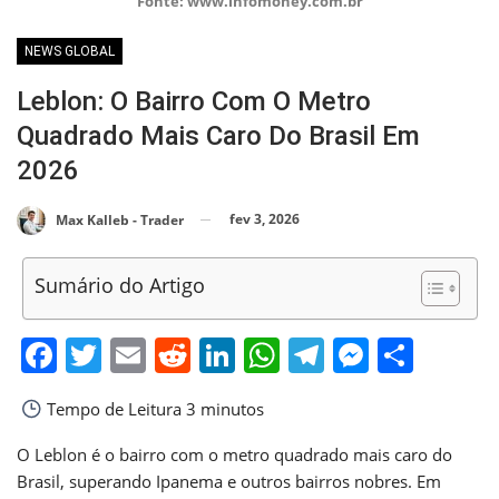
Fonte: www.infomoney.com.br
NEWS GLOBAL
Leblon: O Bairro Com O Metro
Quadrado Mais Caro Do Brasil Em
2026
fev 3, 2026
Max Kalleb - Trader
Sumário do Artigo
Facebook
Twitter
Email
Reddit
LinkedIn
WhatsApp
Telegram
Messen
Shar
Tempo de Leitura
3 minutos
O Leblon é o bairro com o metro quadrado mais caro do
Brasil, superando Ipanema e outros bairros nobres. Em