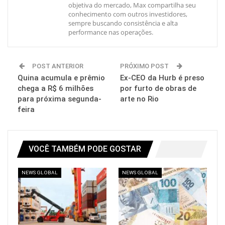
objetiva do mercado, Max compartilha seu
conhecimento com outros investidores,
sempre buscando consistência e alta
performance nas operações.
POST ANTERIOR
PRÓXIMO POST
Quina acumula e prêmio
Ex-CEO da Hurb é preso
chega a R$ 6 milhões
por furto de obras de
para próxima segunda-
arte no Rio
feira
VOCÊ TAMBÉM PODE GOSTAR
NEWS GLOBAL
NEWS GLOBAL