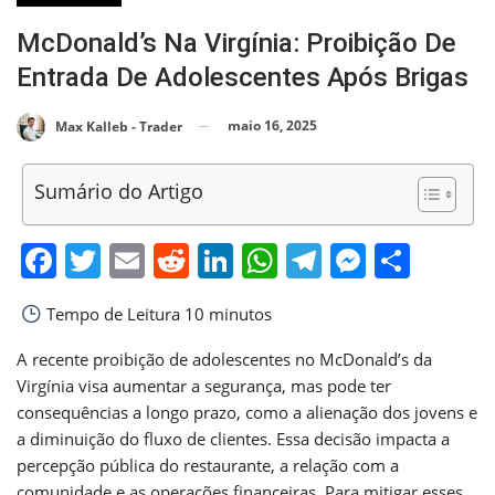
McDonald’s Na Virgínia: Proibição De
Entrada De Adolescentes Após Brigas
maio 16, 2025
Max Kalleb - Trader
Sumário do Artigo
Facebook
Twitter
Email
Reddit
LinkedIn
WhatsApp
Telegram
Messen
Shar
Tempo de Leitura
10 minutos
A recente proibição de adolescentes no McDonald’s da
Virgínia visa aumentar a segurança, mas pode ter
consequências a longo prazo, como a alienação dos jovens e
a diminuição do fluxo de clientes. Essa decisão impacta a
percepção pública do restaurante, a relação com a
comunidade e as operações financeiras. Para mitigar esses