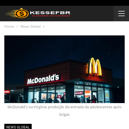
Home
News Global
McDonald's na Virgínia: proibição de entrada de adolescentes após
brigas
NEWS GLOBAL