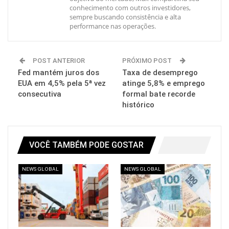
conhecimento com outros investidores,
sempre buscando consistência e alta
performance nas operações.
POST ANTERIOR
PRÓXIMO POST
Fed mantém juros dos
Taxa de desemprego
EUA em 4,5% pela 5ª vez
atinge 5,8% e emprego
consecutiva
formal bate recorde
histórico
VOCÊ TAMBÉM PODE GOSTAR
NEWS GLOBAL
NEWS GLOBAL