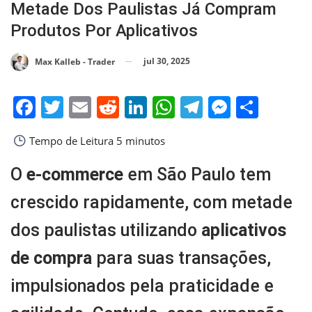
Metade Dos Paulistas Já Compram
Produtos Por Aplicativos
jul 30, 2025
Max Kalleb - Trader
Facebook
Twitter
Email
Reddit
LinkedIn
WhatsApp
Telegram
Messen
Shar
Tempo de Leitura
5 minutos
O
e-commerce
em São Paulo tem
crescido rapidamente, com metade
dos paulistas utilizando
aplicativos
de compra
para suas transações,
impulsionados pela praticidade e