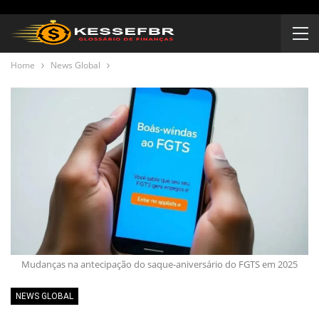
Home
News Global
Mudanças na antecipação do saque-aniversário do FGTS em 2025
NEWS GLOBAL