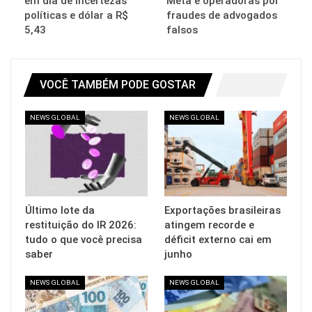
em dia de incertezas
Meta e operadoras por
políticas e dólar a R$
fraudes de advogados
5,43
falsos
VOCÊ TAMBÉM PODE GOSTAR
NEWS GLOBAL
NEWS GLOBAL
Último lote da
Exportações brasileiras
restituição do IR 2026:
atingem recorde e
tudo o que você precisa
déficit externo cai em
saber
junho
NEWS GLOBAL
NEWS GLOBAL