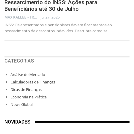
Ressarcimento do INSS: Ações para
Beneficiários até 30 de Julho
MAX KALLEB - TRADER
jul 27, 2025
INSS: Os aposentados e pensionistas devem ficar atentos ao
ressarcimento de descontos indevidos. Descubra como se…
CATEGORIAS
Análise de Mercado
Calculadoras de Finanças
Dicas de Finanças
Economia na Prática
News Global
NOVIDADES