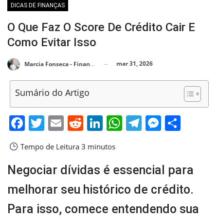
DICAS DE FINANÇAS
O Que Faz O Score De Crédito Cair E
Como Evitar Isso
mar 31, 2026
Marcia Fonseca - Financial Consultant
Sumário do Artigo
Facebook
Twitter
Email
Reddit
LinkedIn
WhatsApp
Telegram
Messen
Shar
Tempo de Leitura
3 minutos
Negociar dívidas é essencial para
melhorar seu histórico de crédito.
Para isso, comece entendendo sua