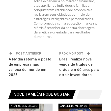
sólida experiência no mercado financeiro,
atua auxiliando indivíduos e famílias a
conquistarem estabilidade econômica e
realizarem seus objetivos por meio de
estratégias inteligentes e personalizadas.
Comprometida com a educação financeira,
Márcia é reconhecida por sua abordagem
clara, ética e orientada para resultados
duradouros.
POST ANTERIOR
PRÓXIMO POST
A Nvidia retoma o posto
Brasil realiza nova
de empresa mais
venda de títulos de
valiosa do mundo em
dívida em dólares para
2025
atrair investidores
VOCÊ TAMBÉM PODE GOSTAR
ANÁLISE DE MERCADO
ANÁLISE DE MERCADO