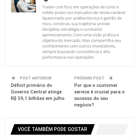
Trader com foco em operações de curto e
médio prazo nos mercados de renda variável.
Apaixonado por análise técnica e gestão de
risco, construiu sua trajetória unindo
disciplina, estratégia e constante
aprimoramento. Com uma visão prática e
objetiva do mercado, Max compartilha seu
conhecimento com outros investidores,
sempre buscando consistência e alta
performance nas operações.
POST ANTERIOR
PRÓXIMO POST
Déficit primário do
Por que o customer
Governo Central atinge
service é crucial para o
R$ 59,1 bilhões em julho
sucesso do seu
negócio?
VOCÊ TAMBÉM PODE GOSTAR