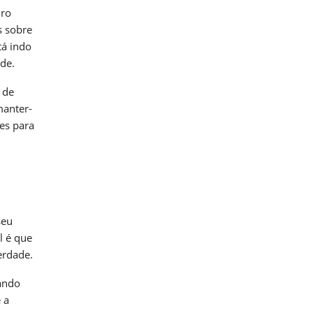
uro
s sobre
tá indo
de.
 de
manter-
es para
seu
l é que
erdade.
ando
 a