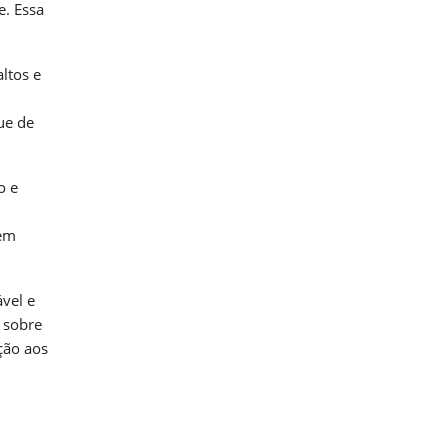
e. Essa
ltos e
ue de
o e
uem
ável e
 sobre
ção aos