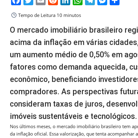
Facebook
Twitter
Email
Reddit
LinkedIn
WhatsApp
Telegra
Messe
Sha
Tempo de Leitura
10 minutos
O mercado imobiliário brasileiro reg
acima da inflação em várias cidades
um aumento médio de 0,50% em agost
fatores como demanda aquecida, cu
econômico, beneficiando investidor
compradores. As perspectivas futura
consideram taxas de juros, desenvo
imóveis sustentáveis e tecnológicos.
Nos últimos meses, o mercado imobiliário brasileiro tem a
da inflação oficial. Essa valorização, que tenta acompanh