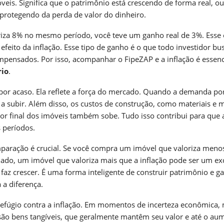
eis. Significa que o patrimônio está crescendo de forma real, ou
 protegendo da perda de valor do dinheiro.
oriza 8% no mesmo período, você teve um ganho real de 3%. Esse 
feito da inflação. Esse tipo de ganho é o que todo investidor bus
mpensados. Por isso, acompanhar o FipeZAP e a inflação é essenc
rio
.
e por acaso. Ela reflete a força do mercado. Quando a demanda po
a subir. Além disso, os custos de construção, como materiais e 
or final dos imóveis também sobe. Tudo isso contribui para que 
 períodos.
aração é crucial. Se você compra um imóvel que valoriza meno
 lado, um imóvel que valoriza mais que a inflação pode ser um ex
faz crescer. É uma forma inteligente de construir patrimônio e ga
 a diferença.
fúgio contra a inflação. Em momentos de incerteza econômica, 
 são bens tangíveis, que geralmente mantêm seu valor e até o a