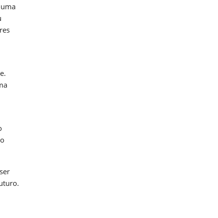
m uma
u
res
e.
uma
o
ão
ser
uturo.