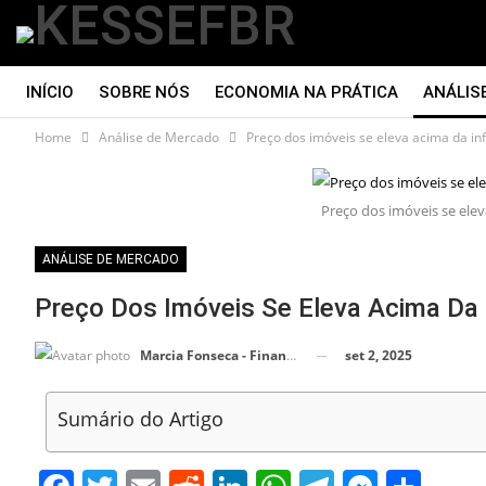
INÍCIO
SOBRE NÓS
ECONOMIA NA PRÁTICA
ANÁLIS
Home
Análise de Mercado
Preço dos imóveis se eleva acima da in
CONTATO
Preço dos imóveis se elev
ANÁLISE DE MERCADO
Preço Dos Imóveis Se Eleva Acima Da 
set 2, 2025
Marcia Fonseca - Financial Consultant
Sumário do Artigo