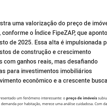
m
nger
re
istra uma valorização do preço de imóv
, conforme o Índice FipeZAP, que apont
o de 2025. Essa alta é impulsionada p
stos de construção e crescimento
es com ganhos reais, mas desafiando
s para investimentos imobiliários
lvimento econômico e a crescente busca
presentado um fenômeno interessante: o
preço de imóveis
subiu
ar a demanda por habitação, merece uma análise cuidadosa. Com d