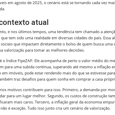
is em agosto de 2025, o cenário está se tornando cada vez mai
da.
contexto atual
ento, e nos últimos tempos, uma tendência tem chamado a atenç
, que tem sido uma realidade em diversas cidades do país. Essa a
s e sociais que impactam diretamente o bolso de quem busca uma 
sa valorização para tomar as melhores decisões.
é o Índice FipeZAP. Ele acompanha de perto o valor médio do me
am para uma subida contínua, superando até mesmo a inflação 
ido em imóveis, pode estar rendendo mais do que se estivesse par
também traz desafios para quem sonha em comprar a casa própri
rios motivos contribuem para isso. Primeiro, a demanda por mo
udar para um lugar melhor. Segundo, os custos de construção t
icaram mais caros. Terceiro, a inflação geral da economia empur
 não é exceção. Tudo isso junto cria um cenário de valorização.