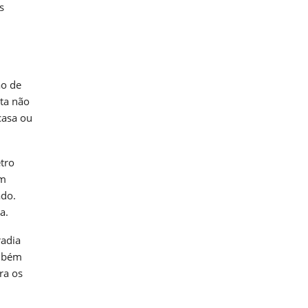
s
ão de
lta não
casa ou
tro
em
ado.
a.
radia
ambém
ra os