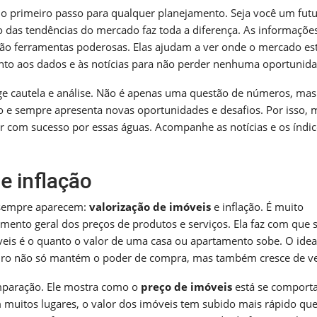
o primeiro passo para qualquer planejamento. Seja você um fut
 das tendências do mercado faz toda a diferença. As informaçõe
ão ferramentas poderosas. Elas ajudam a ver onde o mercado es
nto aos dados e às notícias para não perder nenhuma oportunida
ige cautela e análise. Não é apenas uma questão de números, mas
o e sempre apresenta novas oportunidades e desafios. Por isso, 
ar com sucesso por essas águas. Acompanhe as notícias e os índic
e inflação
 sempre aparecem:
valorização de imóveis
e inflação. É muito
aumento geral dos preços de produtos e serviços. Ela faz com que 
eis é o quanto o valor de uma casa ou apartamento sobe. O idea
nheiro não só mantém o poder de compra, mas também cresce de v
mparação. Ele mostra como o
preço de imóveis
está se comport
 muitos lugares, o valor dos imóveis tem subido mais rápido que