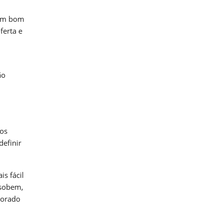
 um bom
ferta e
ão
ros
definir
s fácil
 sobem,
torado