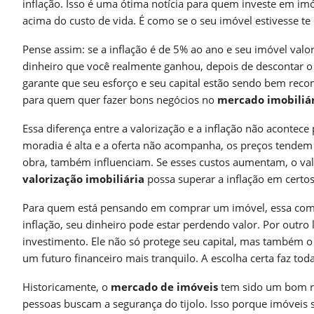
inflação. Isso é uma ótima notícia para quem investe em imóv
acima do custo de vida. É como se o seu imóvel estivesse te
Pense assim: se a inflação é de 5% ao ano e seu imóvel val
dinheiro que você realmente ganhou, depois de descontar o e
garante que seu esforço e seu capital estão sendo bem reco
para quem quer fazer bons negócios no
mercado imobiliá
Essa diferença entre a valorização e a inflação não acontec
moradia é alta e a oferta não acompanha, os preços tendem 
obra, também influenciam. Se esses custos aumentam, o val
valorização imobiliária
possa superar a inflação em certos
Para quem está pensando em comprar um imóvel, essa comp
inflação, seu dinheiro pode estar perdendo valor. Por outro
investimento. Ele não só protege seu capital, mas também o 
um futuro financeiro mais tranquilo. A escolha certa faz toda
Historicamente, o
mercado de imóveis
tem sido um bom re
pessoas buscam a segurança do tijolo. Isso porque imóveis