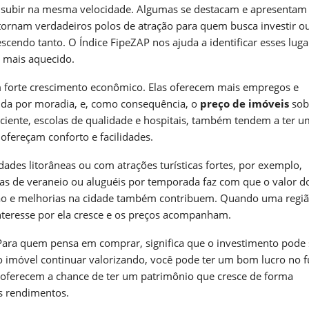
subir na mesma velocidade. Algumas se destacam e apresenta
tornam verdadeiros polos de atração para quem busca investir o
scendo tanto. O Índice FipeZAP nos ajuda a identificar esses luga
 mais aquecido.
m forte crescimento econômico. Elas oferecem mais empregos e
nda por moradia, e, como consequência, o
preço de imóveis
sob
iciente, escolas de qualidade e hospitais, também tendem a ter 
ofereçam conforto e facilidades.
dades litorâneas ou com atrações turísticas fortes, por exemplo,
s de veraneio ou aluguéis por temporada faz com que o valor d
ção e melhorias na cidade também contribuem. Quando uma regi
nteresse por ela cresce e os preços acompanham.
Para quem pensa em comprar, significa que o investimento pode 
o imóvel continuar valorizando, você pode ter um bom lucro no f
as oferecem a chance de ter um patrimônio que cresce de forma
s rendimentos.