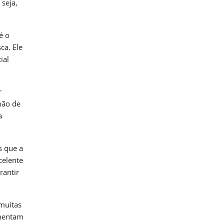
 seja,
é o
ca. Ele
ial
r
mão de
a
s que a
celente
rantir
muitas
umentam