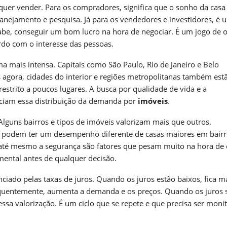
uer vender. Para os compradores, significa que o sonho da casa
lanejamento e pesquisa. Já para os vendedores e investidores, é
e, conseguir um bom lucro na hora de negociar. É um jogo de o
do com o interesse das pessoas.
a mais intensa. Capitais como São Paulo, Rio de Janeiro e Belo
agora, cidades do interior e regiões metropolitanas também est
strito a poucos lugares. A busca por qualidade de vida e a
nciam essa distribuição da demanda por
imóveis
.
 Alguns bairros e tipos de imóveis valorizam mais que outros.
, podem ter um desempenho diferente de casas maiores em bair
e até mesmo a segurança são fatores que pesam muito na hora de 
mental antes de qualquer decisão.
iado pelas taxas de juros. Quando os juros estão baixos, fica mai
equentemente, aumenta a demanda e os preços. Quando os juros
ssa valorização. É um ciclo que se repete e que precisa ser moni