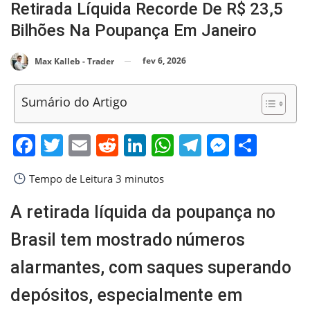
Retirada Líquida Recorde De R$ 23,5
Bilhões Na Poupança Em Janeiro
fev 6, 2026
Max Kalleb - Trader
Sumário do Artigo
Facebook
Twitter
Email
Reddit
LinkedIn
WhatsApp
Telegram
Messen
Shar
Tempo de Leitura
3 minutos
A retirada líquida da poupança no
Brasil tem mostrado números
alarmantes, com saques superando
depósitos, especialmente em