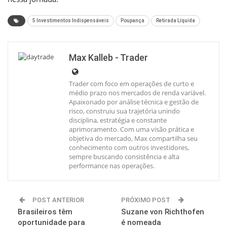
5 Investimentos Indispensáveis
Poupança
Retirada Líquida
Max Kalleb - Trader
Trader com foco em operações de curto e
médio prazo nos mercados de renda variável.
Apaixonado por análise técnica e gestão de
risco, construiu sua trajetória unindo
disciplina, estratégia e constante
aprimoramento. Com uma visão prática e
objetiva do mercado, Max compartilha seu
conhecimento com outros investidores,
sempre buscando consistência e alta
performance nas operações.
POST ANTERIOR
PRÓXIMO POST
Brasileiros têm
Suzane von Richthofen
oportunidade para
é nomeada