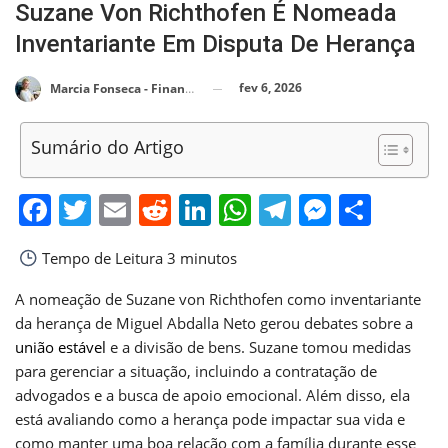
Suzane Von Richthofen É Nomeada
Inventariante Em Disputa De Herança
fev 6, 2026
Marcia Fonseca - Financial Consultant
Sumário do Artigo
Facebook
Twitter
Email
Reddit
LinkedIn
WhatsApp
Telegram
Messen
Shar
Tempo de Leitura
3 minutos
A nomeação de Suzane von Richthofen como inventariante
da herança de Miguel Abdalla Neto gerou debates sobre a
união estável
e a divisão de bens. Suzane tomou medidas
para gerenciar a situação, incluindo a contratação de
advogados e a busca de apoio emocional. Além disso, ela
está avaliando como a herança pode impactar sua vida e
como manter uma boa relação com a família durante esse