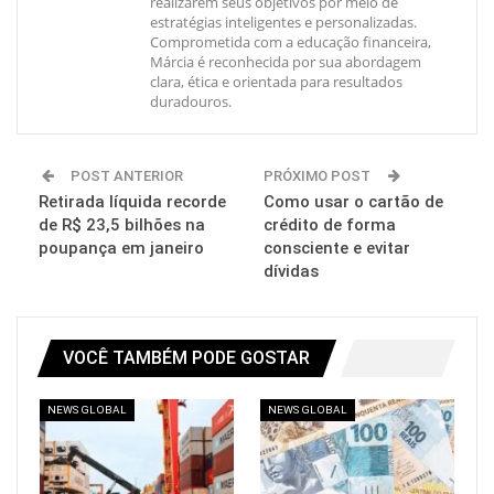
realizarem seus objetivos por meio de
estratégias inteligentes e personalizadas.
Comprometida com a educação financeira,
Márcia é reconhecida por sua abordagem
clara, ética e orientada para resultados
duradouros.
POST ANTERIOR
PRÓXIMO POST
Retirada líquida recorde
Como usar o cartão de
de R$ 23,5 bilhões na
crédito de forma
poupança em janeiro
consciente e evitar
dívidas
VOCÊ TAMBÉM PODE GOSTAR
NEWS GLOBAL
NEWS GLOBAL