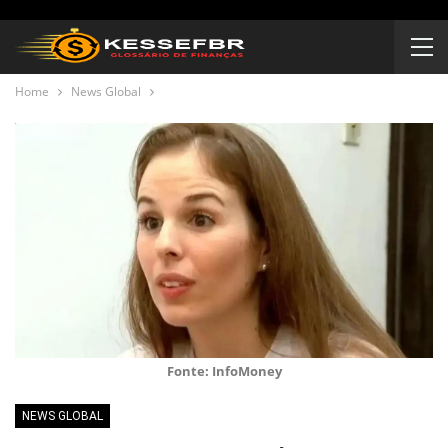
Home
News Global
Fonte: InfoMoney
NEWS GLOBAL