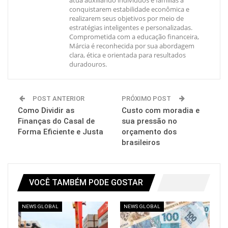
conquistarem estabilidade econômica e
realizarem seus objetivos por meio de
estratégias inteligentes e personalizadas.
Comprometida com a educação financeira,
Márcia é reconhecida por sua abordagem
clara, ética e orientada para resultados
duradouros.
POST ANTERIOR
PRÓXIMO POST
Como Dividir as
Custo com moradia e
Finanças do Casal de
sua pressão no
Forma Eficiente e Justa
orçamento dos
brasileiros
VOCÊ TAMBÉM PODE GOSTAR
NEWS GLOBAL
NEWS GLOBAL