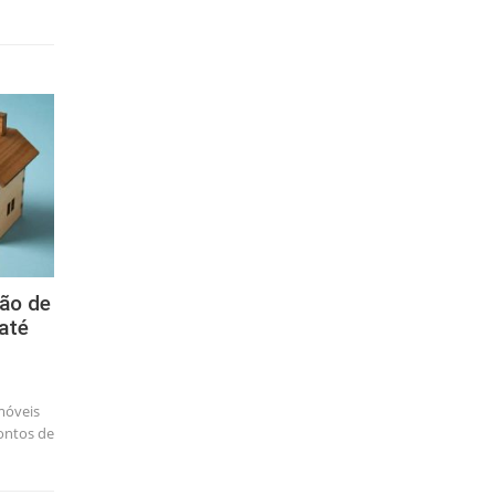
lão de
até
móveis
contos de