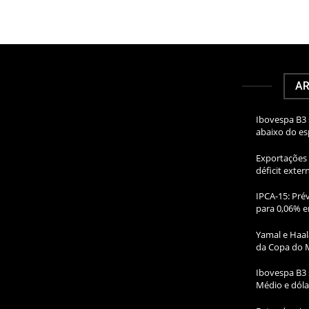
AR
Ibovespa B3 
abaixo do e
Exportações 
déficit exte
IPCA-15: Prév
para 0,06% e
Yamal e Haal
da Copa do 
Ibovespa B3 
Médio e dóla