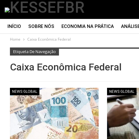
INÍCIO
SOBRE NÓS
ECONOMIA NA PRÁTICA
ANÁLIS
Home
Caixa Econômica Federal
CONTATO
Etiqueta De Navegação
Caixa Econômica Federal
NEWS GLOBAL
NEWS GLOBAL