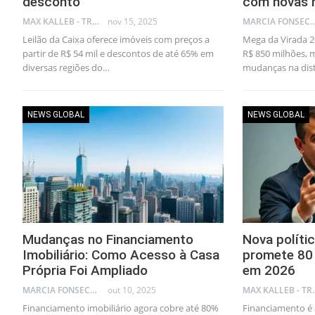
desconto
com novas 
MAX KALLEB - TRADER
nov 15, 2025
MARCIA FONSECA - FINANCI
Leilão da Caixa oferece imóveis com preços a
Mega da Virada 
partir de R$ 54 mil e descontos de até 65% em
R$ 850 milhões, m
diversas regiões do…
mudanças na dis
NEWS GLOBAL
NEWS GLOBAL
Mudanças no Financiamento
Nova polític
Imobiliário: Como Acesso à Casa
promete 80 
Própria Foi Ampliado
em 2026
MARCIA FONSECA - FINANCIAL CONSULTANT
out 10, 2025
MAX KA
Financiamento imobiliário agora cobre até 80%
Financiamento é 