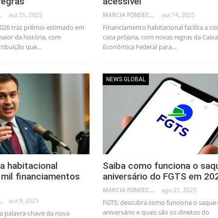
regras
acessível
AL CONSULTANT
out 31, 2025
MARCIA FONSECA - FINANCIAL CONSULTANT
out 14, 2025
2026 traz prêmio estimado em
Financiamento habitacional facilita a c
aior da história, com
casa própria, com novas regras da Caixa
tribuição que…
Econômica Federal para…
NEWS GLOBAL
a habitacional
Saiba como funciona o saq
mil financiamentos
aniversário do FGTS em 20
MARCIA FONSECA - FINANCIAL CONSULTANT
ago 21, 2025
LLEB - TRADER
out 9, 2025
FGTS: descubra como funciona o saque-
aniversário e quais são os direitos do
a palavra-chave da nova