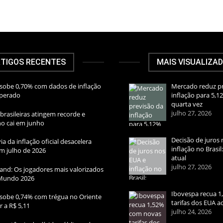
TIGOS RECENTES
MAIS VISUALIZA
sobe 0,70% com dados de inflação
Mercado reduz pr
sperado
inflação para 5,1
quarta vez
julho 27, 2026
brasileiras atingem recorde e
rno cai em junho
Decisão de juros 
ia da inflação oficial desacelera
inflação no Brasi
m julho de 2026
atual
julho 27, 2026
and: Os jogadores mais valorizados
Mundo 2026
Ibovespa recua 
sobe 0,74% com trégua no Oriente
tarifas dos EUA ao
r a R$ 5,11
julho 24, 2026