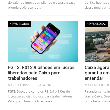
do valor do imóvel, ampliando o acesso à casa
política habitaci
própria e oferecendo…
classe média em 
NEWS GLOBAL
NEWS GLOBAL
FGTS: R$12,9 bilhões em lucros
Caixa agora
liberados pela Caixa para
garantia em
trabalhadores
entenda!
MARCIA FONSECA - FINANCIAL CONSULTANT
jul 24, 2025
MAX KA
FGTS: Descubra como os R$12,9 bilhões de
Financiamento im
lucros serão distribuídos para trabalhadores.
com a Caixa. Des
Veja quem tem direito e como…
pode beneficiar 