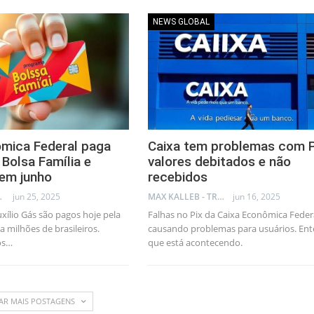
NEWS GLOBAL
mica Federal paga
Caixa tem problemas com P
 Bolsa Família e
valores debitados e não
 em junho
recebidos
AL CONSULTANT
jun 25, 2025
MAX KALLEB - TRADER
jun 16, 2025
uxílio Gás são pagos hoje pela
Falhas no Pix da Caixa Econômica Feder
 milhões de brasileiros.
causando problemas para usuários. En
os…
que está acontecendo.
AR MAIS POSTAGENS