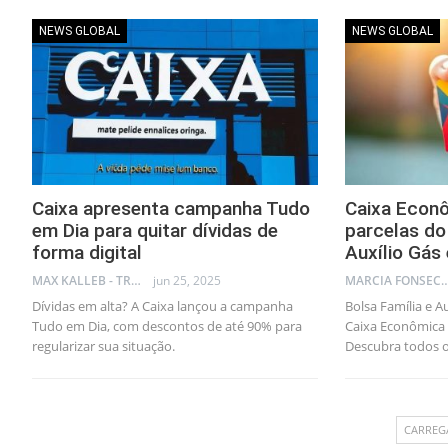
NEWS GLOBAL
NEWS GLOBAL
Caixa apresenta campanha Tudo
Caixa Econô
em Dia para quitar dívidas de
parcelas do
forma digital
Auxílio Gás
MAX KALLEB - TRADER
jun 25, 2025
MARCIA FONSECA - FINANCI
Dívidas em alta? A Caixa lançou a campanha
Bolsa Família e A
Tudo em Dia, com descontos de até 90% para
Caixa Econômica a
regularizar sua situação.
Descubra todos 
CARREG