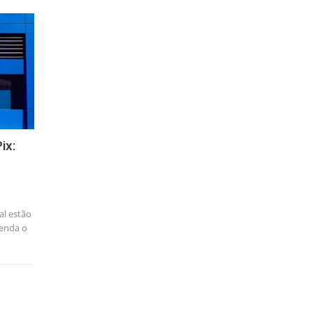
ix:
al estão
tenda o