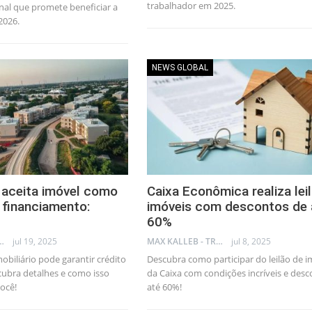
trabalhador em 2025.
onal que promete beneficiar a
2026.
NEWS GLOBAL
 aceita imóvel como
Caixa Econômica realiza lei
 financiamento:
imóveis com descontos de 
60%
LLEB - TRADER
jul 19, 2025
MAX KALLEB - TRADER
jul 8, 2025
obiliário pode garantir crédito
Descubra como participar do leilão de i
cubra detalhes e como isso
da Caixa com condições incríveis e des
você!
até 60%!