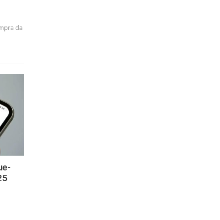
ompra da
ue-
25