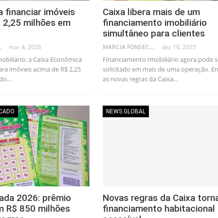
a financiar imóveis
Caixa libera mais de um
 2,25 milhões em
financiamento imobiliário
simultâneo para clientes
AL CONSULTANT
mar 4, 2026
MARCIA FONSECA - FINANCIAL CONSULTANT
dez 10, 2025
obiliário: a Caixa Econômica
Financiamento Imobiliário agora pode s
ara imóveis acima de R$ 2,25
solicitado em mais de uma operação. E
ndo…
as novas regras da Caixa…
RCADO
NEWS GLOBAL
ada 2026: prêmio
Novas regras da Caixa tor
m R$ 850 milhões
financiamento habitacional