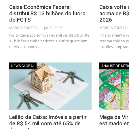
Caixa Econômica Federal
Caixa volta 
distribui R$ 13 bilhões do lucro
acima de R$
do FGTS
2026
MARCIA FONSECA - FINANCIAL CONSULTANT
jul 28, 2026
MARCIA FONSECA - FINANCI
FGTS: Caixa Econômica Federal vai distribuir R$
Financiamento im
13 bilhões a trabalhadores. Confira quem tem
retoma crédito p
direito e quanto…
milhões, amplia
NEWS GLOBAL
ANÁLISE DE ME
Leilão da Caixa: Imóveis a partir
Mega da Vir
de R$ 54 mil com até 65% de
estimado e