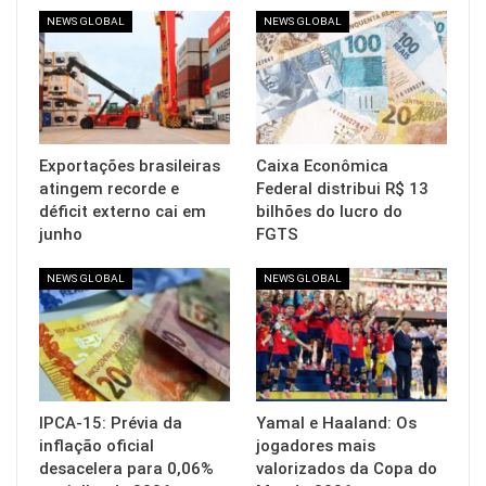
NEWS GLOBAL
NEWS GLOBAL
Exportações brasileiras
Caixa Econômica
atingem recorde e
Federal distribui R$ 13
déficit externo cai em
bilhões do lucro do
junho
FGTS
NEWS GLOBAL
NEWS GLOBAL
IPCA-15: Prévia da
Yamal e Haaland: Os
inflação oficial
jogadores mais
desacelera para 0,06%
valorizados da Copa do