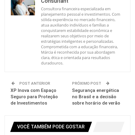
Consultant
Consultora financeira especializada em
planejamento pessoal e investimentos. Com
sólida experiência no mercado financeiro,
atua auxiliando indivíduos e famílias a
conquistarem estabilidade econômica e
realizarem seus objetivos por meio de
estratégias inteligentes e personalizadas.
Comprometida com a educação financeira,
Márcia é reconhecida por sua abordagem
clara, ética e orientada para resultados
duradouros.
POST ANTERIOR
PRÓXIMO POST
XP Inova com Espaço
Segurança energética
Seguro para Proteção
no Brasil e a decisão
de Investimentos
sobre horário de verão
VOCÊ TAMBÉM PODE GOSTAR