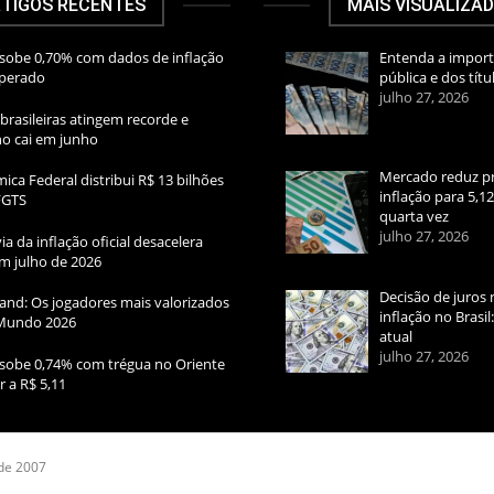
TIGOS RECENTES
MAIS VISUALIZA
sobe 0,70% com dados de inflação
Entenda a import
sperado
pública e dos títu
julho 27, 2026
brasileiras atingem recorde e
rno cai em junho
Mercado reduz pr
ica Federal distribui R$ 13 bilhões
inflação para 5,1
FGTS
quarta vez
julho 27, 2026
ia da inflação oficial desacelera
m julho de 2026
Decisão de juros 
and: Os jogadores mais valorizados
inflação no Brasi
Mundo 2026
atual
julho 27, 2026
sobe 0,74% com trégua no Oriente
r a R$ 5,11
 de 2007