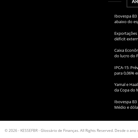
AR
Ibovespa B3 
abaixo do e
Exportações 
déficit exte
Caixa Econôm
do lucro do 
IPCA-15: Prév
para 0,06% e
Yamal e Haal
da Copa do 
Ibovespa B3 
Médio e dóla
© 2026 - KESSEFBR - Glossário de Finanças. All Rights Reserved. Desde o ano