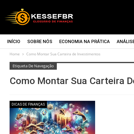
INÍCIO
SOBRE NÓS
ECONOMIA NA PRÁTICA
ANÁLIS
Home
Como Montar Sua Carteira de Investimentos
CONTATO
Etiqueta De Navegação
Como Montar Sua Carteira D
DICAS DE FINANÇAS