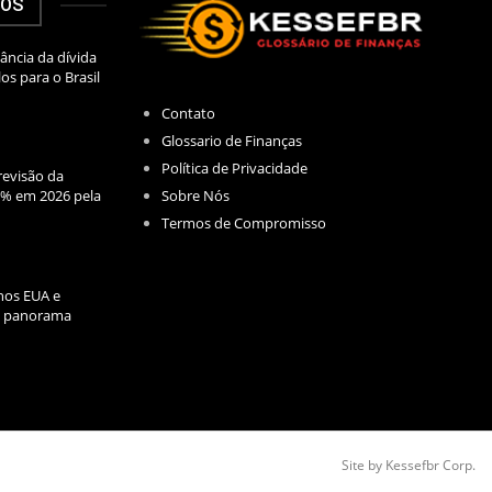
DOS
ância da dívida
los para o Brasil
Contato
Glossario de Finanças
Política de Privacidade
evisão da
Sobre Nós
2% em 2026 pela
Termos de Compromisso
nos EUA e
l: panorama
Site by Kessefbr Corp.