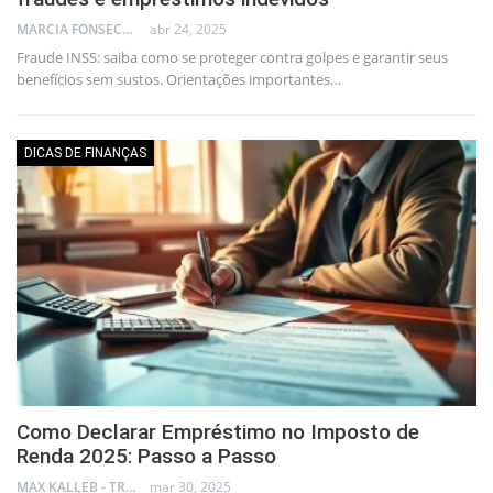
MARCIA FONSECA - FINANCIAL CONSULTANT
abr 24, 2025
Fraude INSS: saiba como se proteger contra golpes e garantir seus
benefícios sem sustos. Orientações importantes…
DICAS DE FINANÇAS
Como Declarar Empréstimo no Imposto de
Renda 2025: Passo a Passo
MAX KALLEB - TRADER
mar 30, 2025