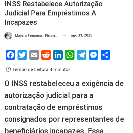
INSS Restabelece Autorização
Judicial Para Empréstimos A
Incapazes
ago 31, 2025
Marcia Fonseca - Financial Consultant
Facebook
Twitter
Email
Reddit
LinkedIn
WhatsApp
Telegram
Messen
Shar
Tempo de Leitura
3 minutos
O INSS restabeleceu a exigência de
autorização judicial para a
contratação de empréstimos
consignados por representantes de
beneficiários incapazes. Essa