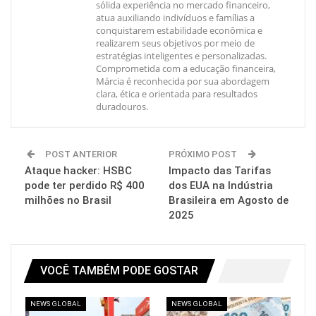
sólida experiência no mercado financeiro,
atua auxiliando indivíduos e famílias a
conquistarem estabilidade econômica e
realizarem seus objetivos por meio de
estratégias inteligentes e personalizadas.
Comprometida com a educação financeira,
Márcia é reconhecida por sua abordagem
clara, ética e orientada para resultados
duradouros.
POST ANTERIOR
PRÓXIMO POST
Ataque hacker: HSBC
Impacto das Tarifas
pode ter perdido R$ 400
dos EUA na Indústria
milhões no Brasil
Brasileira em Agosto de
2025
VOCÊ TAMBÉM PODE GOSTAR
NEWS GLOBAL
NEWS GLOBAL