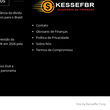
DOS
ância da dívida
los para o Brasil
Contato
Glossario de Finanças
Política de Privacidade
evisão da
Sobre Nós
2% em 2026 pela
Termos de Compromisso
nos EUA e
l: panorama
Site by Kessefbr Corp.