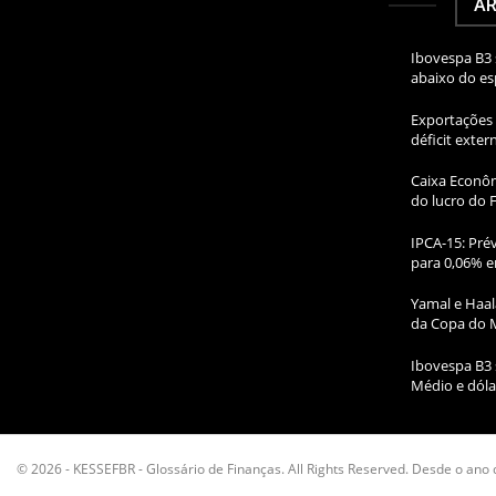
AR
Ibovespa B3 
abaixo do e
Exportações 
déficit exte
Caixa Econôm
do lucro do 
IPCA-15: Prév
para 0,06% e
Yamal e Haal
da Copa do 
Ibovespa B3 
Médio e dóla
© 2026 - KESSEFBR - Glossário de Finanças. All Rights Reserved. Desde o ano