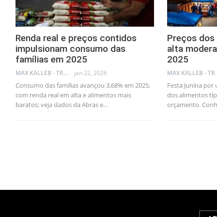
Renda real e preços contidos
Preços dos 
impulsionam consumo das
alta modera
famílias em 2025
2025
MAX KALLEB - TRADER
jan 22, 2026
MAX KA
Consumo das famílias avançou 3,68% em 2025,
Festa Junina por 
com renda real em alta e alimentos mais
dos alimentos tí
baratos; veja dados da Abras e…
orçamento. Conh