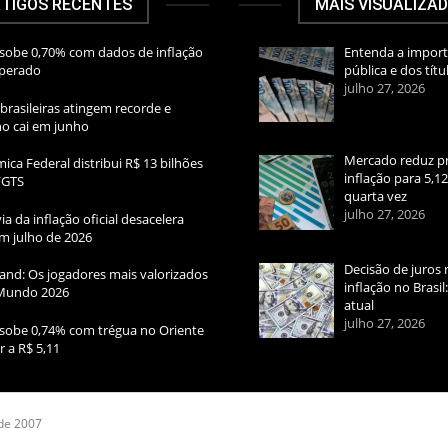
TIGOS RECENTES
MAIS VISUALIZA
sobe 0,70% com dados de inflação
Entenda a import
sperado
pública e dos títu
julho 27, 2026
brasileiras atingem recorde e
rno cai em junho
Mercado reduz pr
ica Federal distribui R$ 13 bilhões
inflação para 5,1
FGTS
quarta vez
julho 27, 2026
ia da inflação oficial desacelera
m julho de 2026
Decisão de juros 
and: Os jogadores mais valorizados
inflação no Brasi
Mundo 2026
atual
julho 27, 2026
sobe 0,74% com trégua no Oriente
r a R$ 5,11
 de 2007