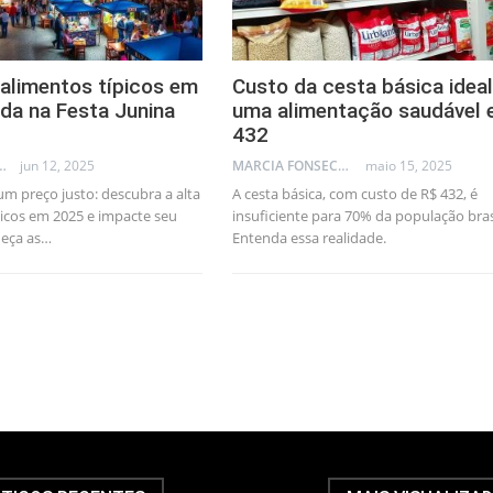
alimentos típicos em
Custo da cesta básica ideal
da na Festa Junina
uma alimentação saudável 
432
LLEB - TRADER
jun 12, 2025
MARCIA FONSECA - FINANCIAL CONSULTANT
maio 15, 2025
um preço justo: descubra a alta
A cesta básica, com custo de R$ 432, é
picos em 2025 e impacte seu
insuficiente para 70% da população brasi
eça as…
Entenda essa realidade.