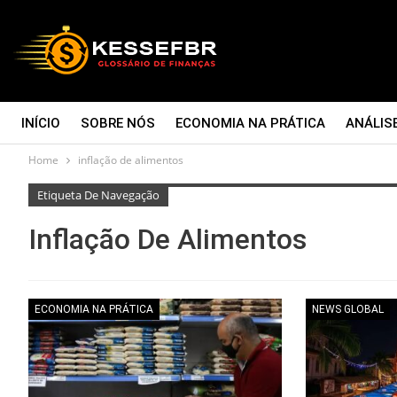
INÍCIO
SOBRE NÓS
ECONOMIA NA PRÁTICA
ANÁLIS
Home
inflação de alimentos
CONTATO
Etiqueta De Navegação
Inflação De Alimentos
ECONOMIA NA PRÁTICA
NEWS GLOBAL