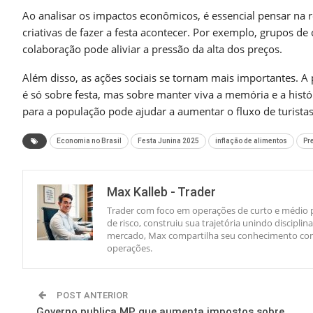
Ao analisar os impactos econômicos, é essencial pensar na r
criativas de fazer a festa acontecer. Por exemplo, grupos
colaboração pode aliviar a pressão da alta dos preços.
Além disso, as ações sociais se tornam mais importantes. A 
é só sobre festa, mas sobre manter viva a memória e a históri
para a população pode ajudar a aumentar o fluxo de turis
Economia no Brasil
Festa Junina 2025
inflação de alimentos
Pr
Max Kalleb - Trader
Trader com foco em operações de curto e médio p
de risco, construiu sua trajetória unindo discipl
mercado, Max compartilha seu conhecimento com 
operações.
POST ANTERIOR
Governo publica MP que aumenta impostos sobre