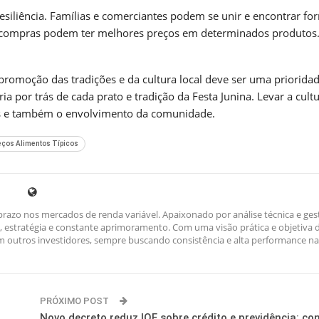
esiliência. Famílias e comerciantes podem se unir e encontrar fo
 de compras podem ter melhores preços em determinados produtos.
promoção das tradições e da cultura local deve ser uma priorida
a por trás de cada prato e tradição da Festa Junina. Levar a cult
tas e também o envolvimento da comunidade.
eços Alimentos Típicos
razo nos mercados de renda variável. Apaixonado por análise técnica e ges
ina, estratégia e constante aprimoramento. Com uma visão prática e objetiva 
outros investidores, sempre buscando consistência e alta performance na
PRÓXIMO POST
Novo decreto reduz IOF sobre crédito e previdência: con