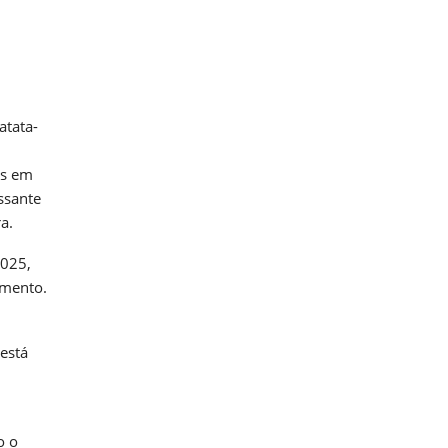
atata-
as em
ssante
a.
2025,
umento.
está
o o