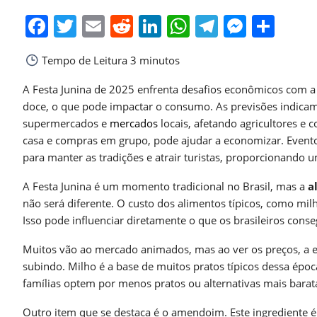
Facebook
Twitter
Email
Reddit
LinkedIn
WhatsApp
Telegra
Messe
Sha
Tempo de Leitura
3 minutos
A Festa Junina de 2025 enfrenta desafios econômicos com a
doce, o que pode impactar o consumo. As previsões indica
supermercados e
mercados
locais, afetando agricultores e 
casa e compras em grupo, pode ajudar a economizar. Event
para manter as tradições e atrair turistas, proporcionando 
A Festa Junina é um momento tradicional no Brasil, mas a
a
não será diferente. O custo dos alimentos típicos, como m
Isso pode influenciar diretamente o que os brasileiros cons
Muitos vão ao mercado animados, mas ao ver os preços, a 
subindo. Milho é a base de muitos pratos típicos dessa ép
famílias optem por menos pratos ou alternativas mais barat
Outro item que se destaca é o amendoim. Este ingrediente é