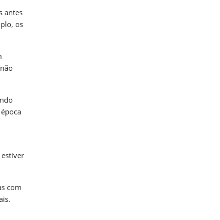
s antes
plo, os
m
 não
endo
a época
estiver
tas com
is.