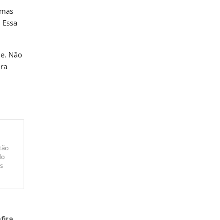
rmas
 Essa
de. Não
ura
tão
do
s
fira