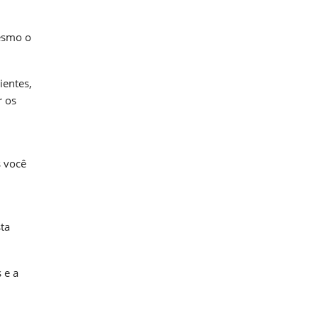
mesmo o
ientes,
r os
s você
ta
 e a