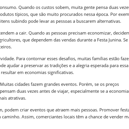
 consumo. Quando os custos sobem, muita gente pensa duas veze
rodutos típicos, que são muito procurados nessa época. Por exem
itens subindo pode levar as pessoas a buscarem alternativas.
tendem a cair. Quando as pessoas precisam economizar, decide
icultores, que dependem das vendas durante a Festa Junina. Se
eiros.
ividade. Para contornar esses desafios, muitas famílias estão faz
de ajudar a preservar as tradições e a alegria esperada para ess
 resultar em economias significativas.
Muitas cidades fazem grandes eventos. Porém, se os preços
 pensam duas vezes antes de viajar, especialmente se a economia 
ais atrativas.
rem, podem criar eventos que atraem mais pessoas. Promover fes
m caminho. Assim, comerciantes locais têm a chance de vender ma