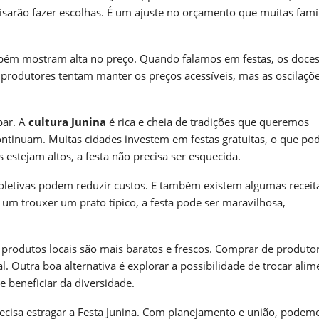
sarão fazer escolhas. É um ajuste no orçamento que muitas famíl
mbém mostram alta no preço. Quando falamos em festas, os doces
 produtores tentam manter os preços acessíveis, mas as oscilaçõ
par. A
cultura Junina
é rica e cheia de tradições que queremos
ntinuam. Muitas cidades investem em festas gratuitas, o que po
estejam altos, a festa não precisa ser esquecida.
oletivas podem reduzir custos. E também existem algumas receit
um trouxer um prato típico, a festa pode ser maravilhosa,
os produtos locais são mais baratos e frescos. Comprar de produto
l. Outra boa alternativa é explorar a possibilidade de trocar alim
 beneficiar da diversidade.
recisa estragar a Festa Junina. Com planejamento e união, podemo