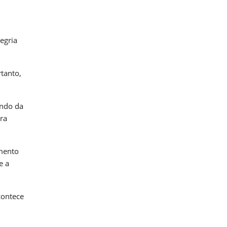
egria
rtanto,
endo da
ra
umento
e a
contece