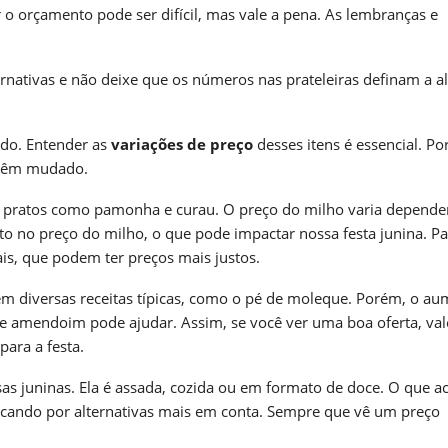
r o orçamento pode ser difícil, mas vale a pena. As lembranças e
ternativas e não deixe que os números nas prateleiras definam a al
tido. Entender as
variações de preço
desses itens é essencial. Po
s têm mudado.
de pratos como pamonha e curau. O preço do milho varia depend
 no preço do milho, o que pode impactar nossa festa junina. Pa
is, que podem ter preços mais justos.
em diversas receitas típicas, como o pé de moleque. Porém, o a
e amendoim pode ajudar. Assim, se você ver uma boa oferta, val
para a festa.
 juninas. Ela é assada, cozida ou em formato de doce. O que a
buscando por alternativas mais em conta. Sempre que vê um preço