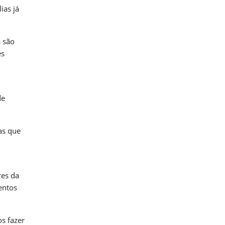
ias já
 são
es
de
as que
res da
entos
s fazer