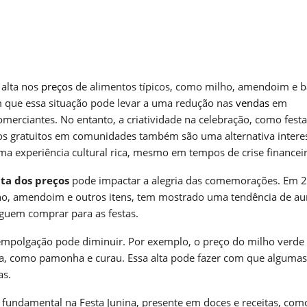
m
nger
re
 alta nos
preços
de alimentos típicos, como milho, amendoim e b
m que essa situação pode levar a uma redução nas
vendas
em
comerciantes. No entanto, a criatividade na celebração, como fest
os gratuitos em comunidades também são uma alternativa intere
uma experiência cultural rica, mesmo em tempos de crise financeir
lta dos preços
pode impactar a alegria das comemorações. Em 
ilho, amendoim e outros itens, tem mostrado uma tendência de a
eguem comprar para as festas.
empolgação pode diminuir. Por exemplo, o preço do milho verde 
oca, como pamonha e curau. Essa alta pode fazer com que algumas
as.
 fundamental na Festa Junina, presente em doces e receitas, com