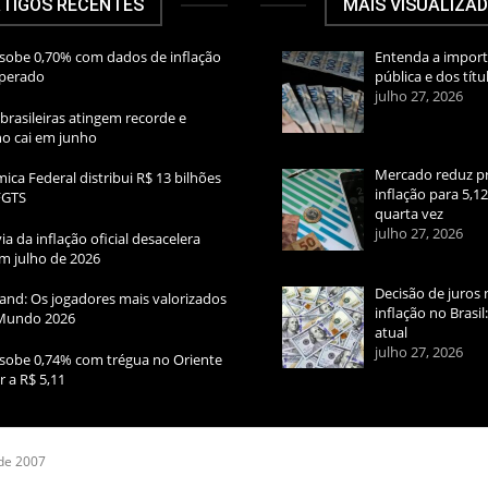
TIGOS RECENTES
MAIS VISUALIZA
sobe 0,70% com dados de inflação
Entenda a import
sperado
pública e dos títu
julho 27, 2026
brasileiras atingem recorde e
rno cai em junho
Mercado reduz pr
ica Federal distribui R$ 13 bilhões
inflação para 5,1
FGTS
quarta vez
julho 27, 2026
ia da inflação oficial desacelera
m julho de 2026
Decisão de juros 
and: Os jogadores mais valorizados
inflação no Brasi
Mundo 2026
atual
julho 27, 2026
sobe 0,74% com trégua no Oriente
r a R$ 5,11
 de 2007