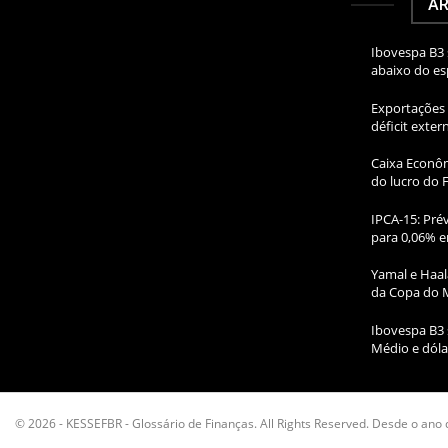
AR
Ibovespa B3 
abaixo do e
Exportações 
déficit exte
Caixa Econôm
do lucro do 
IPCA-15: Prév
para 0,06% e
Yamal e Haal
da Copa do 
Ibovespa B3 
Médio e dóla
© 2026 - KESSEFBR - Glossário de Finanças. All Rights Reserved. Desde o ano