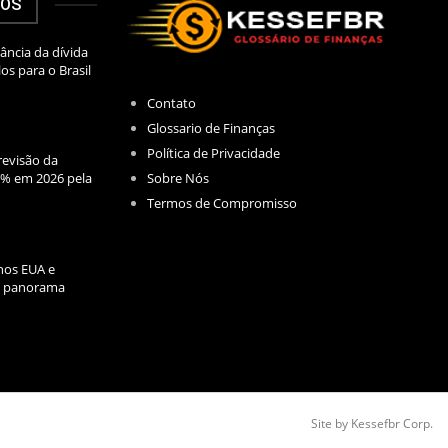
DOS
ância da dívida
los para o Brasil
Contato
Glossario de Finanças
Política de Privacidade
evisão da
Sobre Nós
2% em 2026 pela
Termos de Compromisso
nos EUA e
l: panorama
Site by Kessefbr Corp.