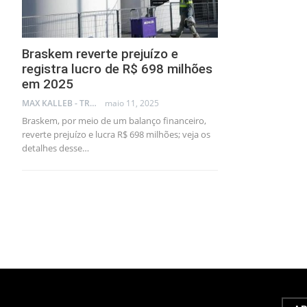
Braskem reverte prejuízo e
registra lucro de R$ 698 milhões
em 2025
MAX KALLEB - TRADER
maio 11, 2025
Braskem, por meio de um balanço financeiro,
reverte prejuízo e lucra R$ 698 milhões; veja os
detalhes desse…