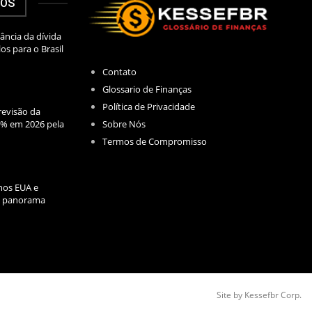
DOS
ância da dívida
los para o Brasil
Contato
Glossario de Finanças
Política de Privacidade
evisão da
Sobre Nós
2% em 2026 pela
Termos de Compromisso
nos EUA e
l: panorama
Site by Kessefbr Corp.