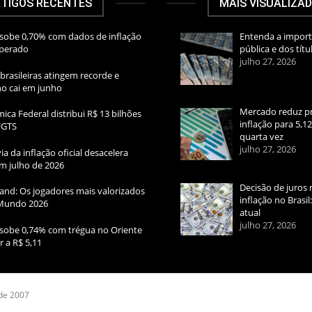
TIGOS RECENTES
MAIS VISUALIZA
sobe 0,70% com dados de inflação
Entenda a import
sperado
pública e dos títu
julho 27, 2026
brasileiras atingem recorde e
rno cai em junho
Mercado reduz pr
ica Federal distribui R$ 13 bilhões
inflação para 5,1
FGTS
quarta vez
julho 27, 2026
ia da inflação oficial desacelera
m julho de 2026
Decisão de juros 
and: Os jogadores mais valorizados
inflação no Brasi
Mundo 2026
atual
julho 27, 2026
sobe 0,74% com trégua no Oriente
r a R$ 5,11
 de 2007