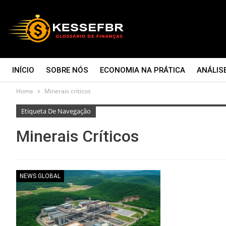
INÍCIO
SOBRE NÓS
ECONOMIA NA PRÁTICA
ANÁLIS
Home
Minerais críticos
CONTATO
Etiqueta De Navegação
Minerais Críticos
NEWS GLOBAL