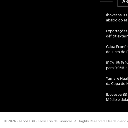
AR
Ibovespa B3 
abaixo do e
Exportações 
déficit exte
Caixa Econôm
do lucro do 
IPCA-15: Prév
para 0,06% e
Yamal e Haal
da Copa do 
Ibovespa B3 
Médio e dóla
© 2026 - KESSEFBR - Glossário de Finanças. All Rights Reserved. Desde o ano