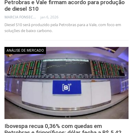
Petrobras e Vale firmam acordo para produção
de diesel S10
MARCIA FONSECA - FINANCIAL CONSULTANT
jan 6, 2026
Diesel S10 será produzido pela Petrobras para a Vale, com foco em
soluções de baixo carbono.
ANÁLISE DE MERCADO
Ibovespa recua 0,36% com quedas em
Petrobras e frigoríficos; dólar fecha a R$ 5,42