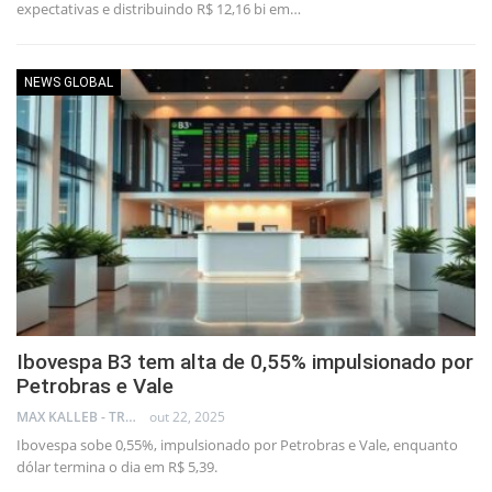
expectativas e distribuindo R$ 12,16 bi em…
NEWS GLOBAL
Ibovespa B3 tem alta de 0,55% impulsionado por
Petrobras e Vale
MAX KALLEB - TRADER
out 22, 2025
Ibovespa sobe 0,55%, impulsionado por Petrobras e Vale, enquanto
dólar termina o dia em R$ 5,39.