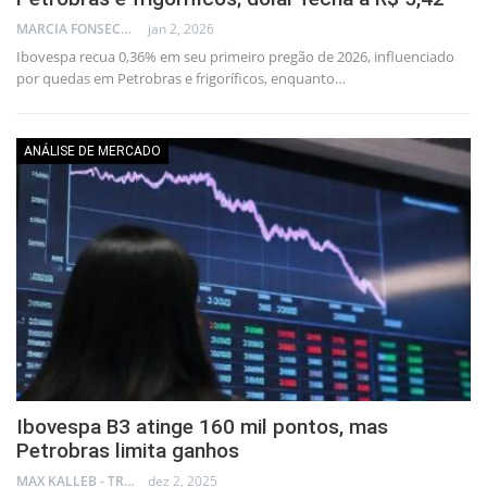
MARCIA FONSECA - FINANCIAL CONSULTANT
jan 2, 2026
Ibovespa recua 0,36% em seu primeiro pregão de 2026, influenciado
por quedas em Petrobras e frigoríficos, enquanto…
ANÁLISE DE MERCADO
Ibovespa B3 atinge 160 mil pontos, mas
Petrobras limita ganhos
MAX KALLEB - TRADER
dez 2, 2025