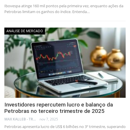
Ibovespa atinge 160 mil pontos pela primeira vez, enquanto ações da
Petrobras limitam os ganhos do índice. Entenda…
ANÁLISE DE MERCADO
Investidores repercutem lucro e balanço da
Petrobras no terceiro trimestre de 2025
MAX KALLEB - TRADER
nov 7, 2025
Petrobras apresenta lucro de US$ 6 bilhões no 3º trimestre, superando