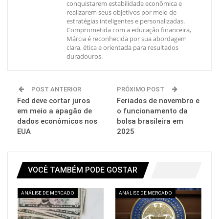
conquistarem estabilidade econômica e
realizarem seus objetivos por meio de
estratégias inteligentes e personalizadas.
Comprometida com a educação financeira,
Márcia é reconhecida por sua abordagem
clara, ética e orientada para resultados
duradouros.
POST ANTERIOR
PRÓXIMO POST
Fed deve cortar juros
Feriados de novembro e
em meio a apagão de
o funcionamento da
dados econômicos nos
bolsa brasileira em
EUA
2025
VOCÊ TAMBÉM PODE GOSTAR
ANÁLISE DE MERCADO
ANÁLISE DE MERCADO