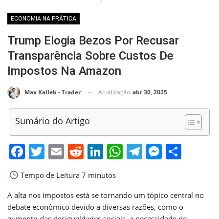
ECONOMIA NA PRÁTICA
Trump Elogia Bezos Por Recusar
Transparência Sobre Custos De
Impostos Na Amazon
Atualização
abr 30, 2025
Max Kalleb - Trader
Sumário do Artigo
Facebook
Twitter
Email
Reddit
LinkedIn
WhatsApp
Telegram
Messen
Shar
Tempo de Leitura
7 minutos
A alta nos impostos está se tornando um tópico central no
debate econômico devido a diversas razões, como o
aumento das desigualdades sociais, a necessidade de