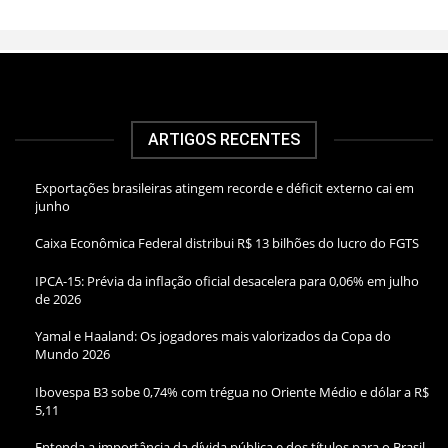
ARTIGOS RECENTES
Exportações brasileiras atingem recorde e déficit externo cai em
junho
Caixa Econômica Federal distribui R$ 13 bilhões do lucro do FGTS
IPCA-15: Prévia da inflação oficial desacelera para 0,06% em julho
de 2026
Yamal e Haaland: Os jogadores mais valorizados da Copa do
Mundo 2026
Ibovespa B3 sobe 0,74% com trégua no Oriente Médio e dólar a R$
5,11
Entenda a importância da dívida pública e dos títulos para o Brasil