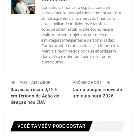
Consultora financeira especializada em
planejamento pessoal e investimentos. Com
sólida experiência no mercado financeiro,
atua auxiliando indivíduos e famílias a
conquistarem estabilidade econômica e
realizarem seus objetivos por meio de
estratégias inteligentes e personalizadas.
Comprometida com a educação financeira,
Márcia é reconhecida por sua abordagem
clara, ética e orientada para resultados
duradouros.
POST ANTERIOR
PRÓXIMO POST
Ibovespa recua 0,12%
Como poupar e investir:
em feriado de Ação de
um guia para 2026
Graças nos EUA
VOCÊ TAMBÉM PODE GOSTAR