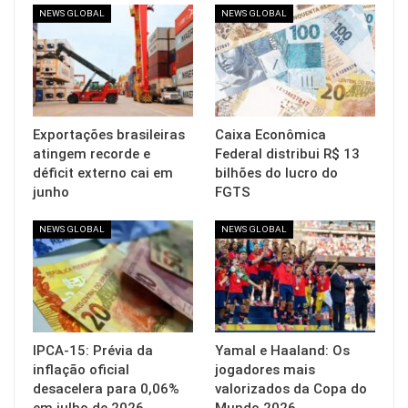
NEWS GLOBAL
NEWS GLOBAL
Exportações brasileiras
Caixa Econômica
atingem recorde e
Federal distribui R$ 13
déficit externo cai em
bilhões do lucro do
junho
FGTS
NEWS GLOBAL
NEWS GLOBAL
IPCA-15: Prévia da
Yamal e Haaland: Os
inflação oficial
jogadores mais
desacelera para 0,06%
valorizados da Copa do