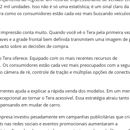
mil unidades. Isso não é só uma estatística; é um sinal claro da
tra como os consumidores estão cada vez mais buscando veículo
 impressão conta muito. Quando você vê o Tera pela primeira vez
uaves e a grade frontal bem definida transmitem uma imagem de 
mpacto sobre as decisões de compra.
o Tera oferece. Equipado com os mais recentes recursos de
o. Os consumidores estão cada vez mais preocupados com a segu
o câmera de ré, controle de tração e múltiplas opções de conecti
orrentes ajuda a explicar a rápida venda dos modelos. Em um me
epcional ao tornar o Tera acessível. Essa estratégia atraiu tanto
o pensando em mudar de carro.
resa investiu pesadamente em campanhas publicitárias que cr
sts nas redes sociais e eventos promocionais aumentaram a