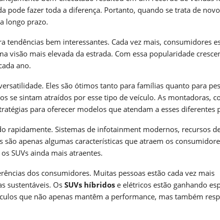
a pode fazer toda a diferença. Portanto, quando se trata de novo
a longo prazo.
a tendências bem interessantes. Cada vez mais, consumidores e
ma visão mais elevada da estrada. Com essa popularidade crescen
cada ano.
ersatilidade. Eles são ótimos tanto para famílias quanto para pe
os se sintam atraídos por esse tipo de veículo. As montadoras, 
atégias para oferecer modelos que atendam a esses diferentes p
ndo rapidamente. Sistemas de infotainment modernos, recursos d
s são apenas algumas características que atraem os consumidore
 os SUVs ainda mais atraentes.
ncias dos consumidores. Muitas pessoas estão cada vez mais
as sustentáveis. Os
SUVs híbridos
e elétricos estão ganhando es
veículos que não apenas mantêm a performance, mas também res