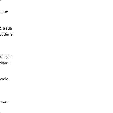
s que
, a sua
poder e
rança e
vidade
rcado
iaram