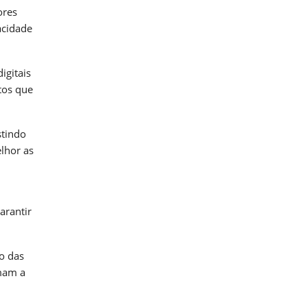
ores
acidade
igitais
tos que
stindo
lhor as
arantir
o das
omam a