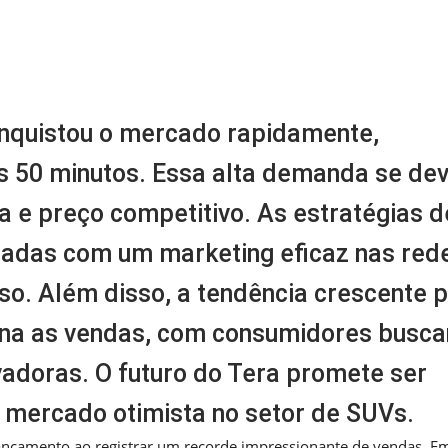
m
nger
re
nquistou o mercado rapidamente,
s 50 minutos. Essa alta demanda se de
 e preço competitivo. As estratégias d
adas com um marketing eficaz nas red
so. Além disso, a tendência crescente 
na as vendas, com consumidores busc
ovadoras. O futuro do Tera promete ser
e mercado otimista no setor de SUVs.
ançamento ao registrar um recorde impressionante de vendas. E