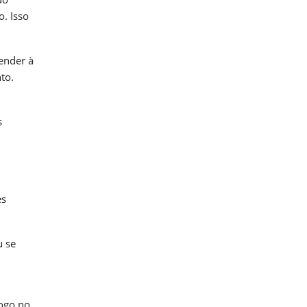
. Isso
ender à
to.
s
es
u se
ogo no