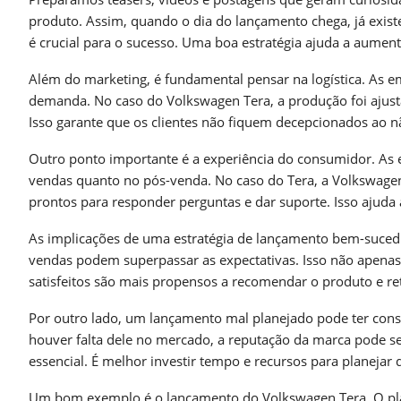
produto. Assim, quando o dia do lançamento chega, já exis
é crucial para o sucesso. Uma boa estratégia ajuda a aument
Além do marketing, é fundamental pensar na logística. As e
demanda. No caso do Volkswagen Tera, a produção foi ajust
Isso garante que os clientes não fiquem decepcionados ao nã
Outro ponto importante é a experiência do consumidor. As
vendas quanto no pós-venda. No caso do Tera, a Volkswagen
prontos para responder perguntas e dar suporte. Isso ajuda 
As implicações de uma estratégia de lançamento bem-suce
vendas podem superpassar as expectativas. Isso não apena
satisfeitos são mais propensos a recomendar o produto e re
Por outro lado, um lançamento mal planejado pode ter conse
houver falta dele no mercado, a reputação da marca pode s
essencial. É melhor investir tempo e recursos para planejar 
Um bom exemplo é o lançamento do Volkswagen Tera. O pl