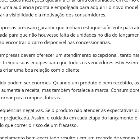
te uma audiência pronta e empolgada para adquirir o novo modelo
ar a visibilidade e a motivação dos consumidores.
mpresas precisam garantir que tenham estoque suficiente para at
ada para que não houvesse falta de unidades no dia do lançamen
o encontrar o carro disponível nas concessionárias.
 empresas devem oferecer um atendimento excepcional, tanto na
 treinou suas equipes para que todos os vendedores estivessem
a criar uma boa relação com o cliente.
dida podem ser enormes. Quando um produto é bem recebido, as
s aumenta a receita, mas também fortalece a marca. Consumidor
tornar para compras futuras.
quências negativas. Se o produto não atender às expectativas o
er prejudicada. Assim, o cuidado em cada etapa do lançamento é
do que correr o risco de um fracasso.
anejamento bem-executado resultou em um recorde de vendas l