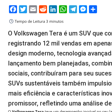
Facebook
Twitter
Email
Reddit
LinkedIn
WhatsApp
Telegra
Messe
Sha
Tempo de Leitura
3 minutos
O Volkswagen Tera é um SUV que co
registrando 12 mil vendas em apena
design moderno, tecnologia avançada
lançamento bem planejadas, combin
sociais, contribuíram para seu suces
SUVs sustentáveis também impulsio
mais eficiência e características in
promissor, refletindo uma análise d
O
Volkswagen Tera
teve um desempenho incrível no seu l