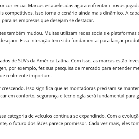
oncorrência. Marcas estabelecidas agora enfrentam novos jogad
s competitivos. Isso torna o cenário ainda mais dinâmico. A cap
l para as empresas que desejam se destacar.
s também mudou. Muitas utilizam redes sociais e plataformas d
 desejam. Essa interação tem sido fundamental para lançar produ
ados
de SUVs da América Latina. Com isso, as marcas estão inve
agen, por exemplo, fez sua pesquisa de mercado para entender me
 que realmente importam.
r crescendo. Isso significa que as montadoras precisam se manter
ar em conforto, segurança e tecnologia será fundamental para g
essa categoria de veículos continua se expandindo. Com a evoluçã
nte, o futuro dos SUVs parece promissor. Cada vez mais, eles t