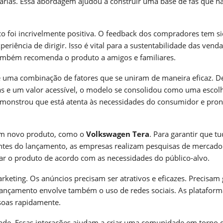
rias. Essa abordagem ajudou a construir uma base de fãs que n
co foi incrivelmente positiva. O feedback dos compradores tem s
riência de dirigir. Isso é vital para a sustentabilidade das venda
e também recomenda o produto a amigos e familiares.
 uma combinação de fatores que se uniram de maneira eficaz. D
as e um valor acessível, o modelo se consolidou como uma escol
monstrou que está atenta às necessidades do consumidor e pron
 um novo produto, como o
Volkswagen Tera
. Para garantir que t
Antes do lançamento, as empresas realizam pesquisas de mercado
r o produto de acordo com as necessidades do público-alvo.
eting. Os anúncios precisam ser atrativos e eficazes. Precisam 
 lançamento envolve também o uso de redes sociais. As plataform
soas rapidamente.
dade. Essas interações ajudam a criar uma comunidade em torno 