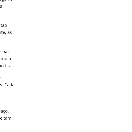
s
stão
te, as
ssoas
como a
erfis.
e
s. Cada
paço.
peitam