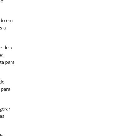
ão
ido em
s a
esde a
ha
ta para
udo
 para
gerar
as
do