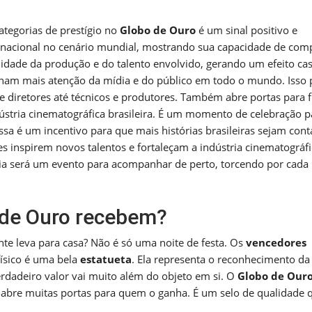
ategorias de prestígio no
Globo de Ouro
é um sinal positivo e
 nacional no cenário mundial, mostrando sua capacidade de comp
idade da produção e do talento envolvido, gerando um efeito ca
ham mais atenção da mídia e do público em todo o mundo. Isso
 e diretores até técnicos e produtores. Também abre portas para 
dústria cinematográfica brasileira. É um momento de celebração p
a é um incentivo para que mais histórias brasileiras sejam cont
es inspirem novos talentos e fortaleçam a indústria cinematográf
nia será um evento para acompanhar de perto, torcendo por cada
 de Ouro recebem?
nte leva para casa? Não é só uma noite de festa. Os
vencedores
ísico é uma bela
estatueta
. Ela representa o reconhecimento da
rdadeiro valor vai muito além do objeto em si. O
Globo de Our
e abre muitas portas para quem o ganha. É um selo de qualidade 