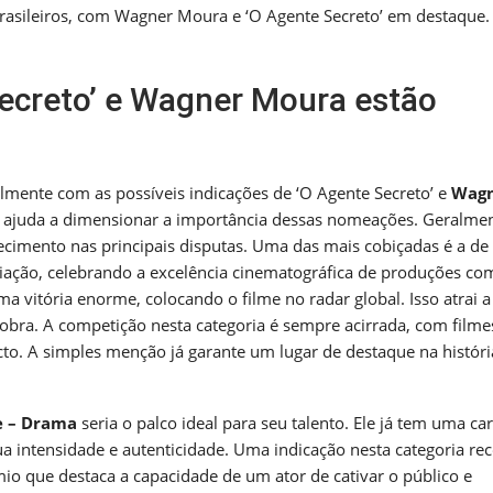
asileiros, com Wagner Moura e ‘O Agente Secreto’ em destaque.
ecreto’ e Wagner Moura estão
lmente com as possíveis indicações de ‘O Agente Secreto’ e
Wag
r ajuda a dimensionar a importância dessas nomeações. Geralmen
cimento nas principais disputas. Uma das mais cobiçadas é a de
miação, celebrando a excelência cinematográfica de produções co
ma vitória enorme, colocando o filme no radar global. Isso atrai a
 obra. A competição nesta categoria é sempre acirrada, com filme
o. A simples menção já garante um lugar de destaque na históri
e – Drama
seria o palco ideal para seu talento. Ele já tem uma car
a intensidade e autenticidade. Uma indicação nesta categoria re
o que destaca a capacidade de um ator de cativar o público e