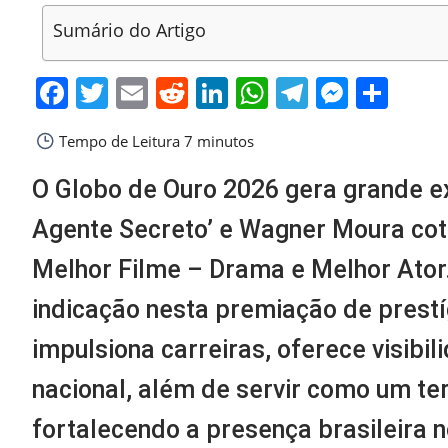
Sumário do Artigo
Facebook
Twitter
Email
Reddit
LinkedIn
WhatsApp
Telegra
Messe
Sha
Tempo de Leitura
7 minutos
O Globo de Ouro 2026 gera grande ex
Agente Secreto’ e Wagner Moura cot
Melhor Filme – Drama e Melhor Ator
indicação nesta premiação de prestíg
impulsiona carreiras, oferece visibil
nacional, além de servir como um te
fortalecendo a presença brasileira n