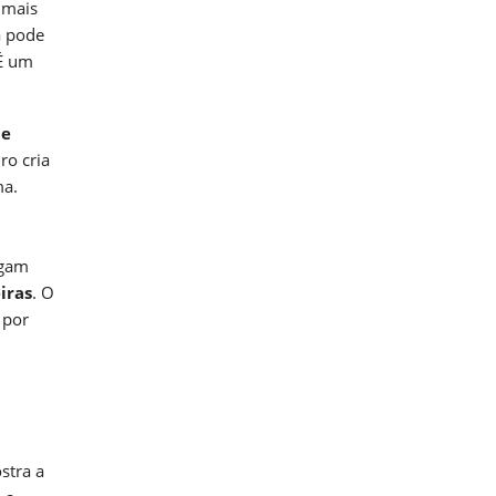
 mais
a pode
É um
de
ro cria
ma.
egam
iras
. O
 por
stra a