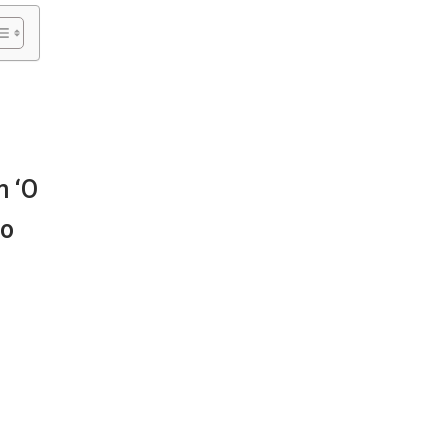
m ‘O
mo