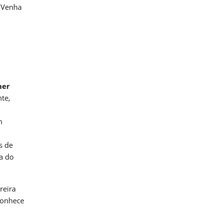
 Venha
ner
te,
m
s de
a do
reira
conhece