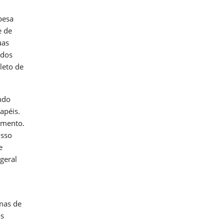
pesa
e de
uas
 dos
leto de
ndo
apéis.
amento.
Isso
e
geral
rmas de
as