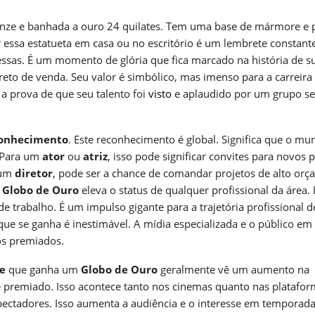
 bronze e banhada a ouro 24 quilates. Tem uma base de mármore e 
er essa estatueta em casa ou no escritório é um lembrete constant
ssas. É um momento de glória que fica marcado na história de s
reto de venda. Seu valor é simbólico, mas imenso para a carreira
 a prova de que seu talento foi
visto
e aplaudido por um grupo se
onhecimento
. Este reconhecimento é global. Significa que o mu
. Para um
ator
ou
atriz
, isso pode significar convites para novos p
 um
diretor
, pode ser a chance de comandar projetos de alto orç
o
Globo de Ouro
eleva o status de qualquer profissional da área. 
 trabalho. É um impulso gigante para a trajetória profissional d
que se ganha é inestimável. A mídia especializada e o público em 
os premiados.
me
que ganha um
Globo de Ouro
geralmente vê um aumento na
lme premiado. Isso acontece tanto nos cinemas quanto nas platafo
spectadores. Isso aumenta a audiência e o interesse em temporad