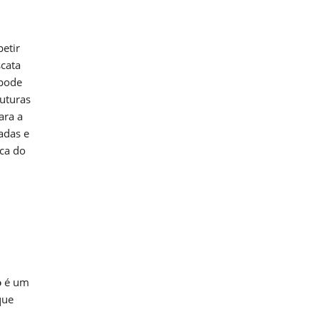
etir
scata
 pode
futuras
ara a
adas e
ica do
o
é um
que