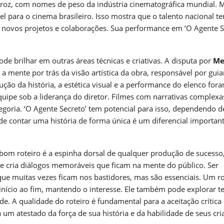
eroz, com nomes de peso da indústria cinematográfica mundial. 
vel para o cinema brasileiro. Isso mostra que o talento nacional t
 novos projetos e colaborações. Sua performance em ‘O Agente S
ode brilhar em outras áreas técnicas e criativas. A disputa por
Me
 a mente por trás da visão artística da obra, responsável por guia
ução da história, a estética visual e a performance do elenco for
uipe sob a liderança do diretor. Filmes com narrativas complexa
egoria. ‘O Agente Secreto’ tem potencial para isso, dependendo d
de contar uma história de forma única é um diferencial importan
bom roteiro é a espinha dorsal de qualquer produção de sucesso,
 e cria diálogos memoráveis que ficam na mente do público. Ser
, que muitas vezes ficam nos bastidores, mas são essenciais. Um ro
início ao fim, mantendo o interesse. Ele também pode explorar 
e. A qualidade do roteiro é fundamental para a aceitação crítica
á um atestado da força de sua história e da habilidade de seus cr