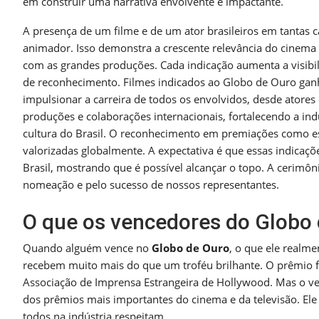
em construir uma narrativa envolvente e impactante.
A presença de um filme e de um ator brasileiros em tantas c
animador. Isso demonstra a crescente relevância do cinema
com as grandes produções. Cada indicação aumenta a visibil
de reconhecimento. Filmes indicados ao Globo de Ouro gan
impulsionar a carreira de todos os envolvidos, desde atores
produções e colaborações internacionais, fortalecendo a in
cultura do Brasil. O reconhecimento em premiações como ess
valorizadas globalmente. A expectativa é que essas indicaçõ
Brasil, mostrando que é possível alcançar o topo. A cerimô
nomeação e pelo sucesso de nossos representantes.
O que os vencedores do Globo
Quando alguém vence no
Globo de Ouro
, o que ele realme
recebem muito mais do que um troféu brilhante. O prêmio f
Associação de Imprensa Estrangeira de Hollywood. Mas o ve
dos prêmios mais importantes do cinema e da televisão. El
todos na indústria respeitam.