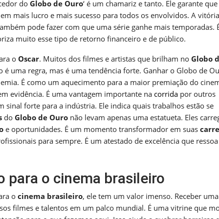
ncedor do
Globo de Ouro
‘ é um chamariz e tanto. Ele garante que
 em mais lucro e mais sucesso para todos os envolvidos. A vitóri
 Também pode fazer com que uma série ganhe mais temporadas. 
oriza muito esse tipo de retorno financeiro e de público.
ara o
Oscar
. Muitos dos filmes e artistas que brilham no
Globo 
 é uma regra, mas é uma tendência forte. Ganhar o Globo de Ou
Academia. É como um aquecimento para a maior premiação do cine
a em evidência. É uma vantagem importante na
corrida
por outros
sinal forte para a indústria. Ele indica quais trabalhos estão se
s
do
Globo de Ouro
não levam apenas uma estatueta. Eles carr
o
e oportunidades. É um momento transformador em suas
carre
fissionais para sempre. É um atestado de excelência que ressoa
 para o cinema brasileiro
ara o
cinema brasileiro
, ele tem um valor imenso. Receber uma
sos filmes e talentos em um palco mundial. É uma vitrine que mo