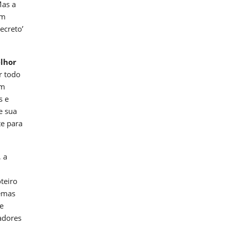
Mas a
em
ecreto’
lhor
r todo
am
s e
e sua
te para
 a
teiro
temas
 e
iadores