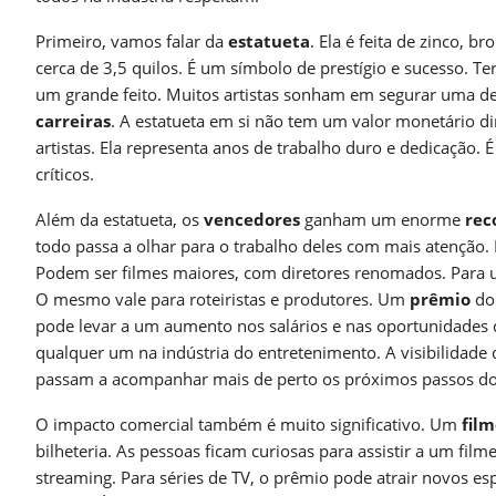
Primeiro, vamos falar da
estatueta
. Ela é feita de zinco,
cerca de 3,5 quilos. É um símbolo de prestígio e sucesso. T
um grande feito. Muitos artistas sonham em segurar uma de
carreiras
. A estatueta em si não tem um valor monetário di
artistas. Ela representa anos de trabalho duro e dedicação. É
críticos.
Além da estatueta, os
vencedores
ganham um enorme
rec
todo passa a olhar para o trabalho deles com mais atenção
Podem ser filmes maiores, com diretores renomados. Para
O mesmo vale para roteiristas e produtores. Um
prêmio
d
pode levar a um aumento nos salários e nas oportunidades de
qualquer um na indústria do entretenimento. A visibilidade 
passam a acompanhar mais de perto os próximos passos d
O impacto comercial também é muito significativo. Um
fil
bilheteria. As pessoas ficam curiosas para assistir a um fi
streaming. Para séries de TV, o prêmio pode atrair novos e