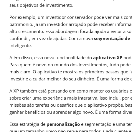
seus objetivos de investimento.
Por exemplo, um investidor conservador pode ver mais co
patrimônio. Já um investidor arrojado pode receber inform
alto crescimento. Essa abordagem focada ajuda a evitar a s
confundir, em vez de ajudar. Com a nova
segmentação de 
inteligente.
Além disso, essa nova funcionalidade do
aplicativo XP
pode
Para quem é novo no mundo dos investimentos, tudo pode p
mais claro. O aplicativo te mostra os primeiros passos que 
investir e a cuidar melhor do seu dinheiro. É uma forma de
A XP também está pensando em como manter os usuários e
sobre criar uma experiência mais interativa. Isso inclui, p
missões são tarefas ou desafios que o aplicativo propõe, ba
ganhar benefícios ou aprender algo novo. É uma forma dive
Essa estratégia de
personalização
e segmentação é uma ten
que um tamanho único não serve para todos. Cada cliente é 