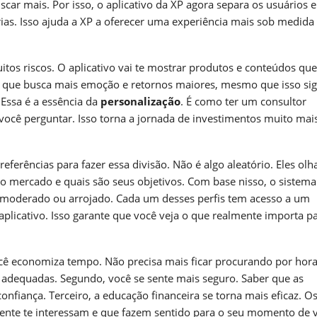
car mais. Por isso, o aplicativo da XP agora separa os usuários 
ias. Isso ajuda a XP a oferecer uma experiência mais sob medida
tos riscos. O aplicativo vai te mostrar produtos e conteúdos que
que busca mais emoção e retornos maiores, mesmo que isso sig
 Essa é a essência da
personalização
. É como ter um consultor
ocê perguntar. Isso torna a jornada de investimentos muito mais 
eferências para fazer essa divisão. Não é algo aleatório. Eles ol
o mercado e quais são seus objetivos. Com base nisso, o sistema
, moderado ou arrojado. Cada um desses perfis tem acesso a um
plicativo. Isso garante que você veja o que realmente importa p
cê economiza tempo. Não precisa mais ficar procurando por hora
s adequadas. Segundo, você se sente mais seguro. Saber que as
nfiança. Terceiro, a educação financeira se torna mais eficaz. O
mente te interessam e que fazem sentido para o seu momento de v