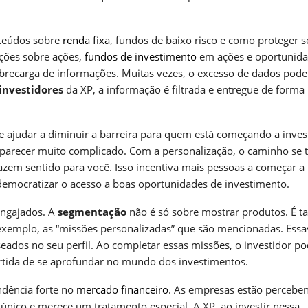
nteúdos sobre
renda fixa
, fundos de baixo risco e como proteger s
ações sobre ações,
fundos de investimento
em ações e oportunida
obrecarga de informações. Muitas vezes, o excesso de dados pode
investidores
da XP, a informação é filtrada e entregue de forma
 ajudar a diminuir a barreira para quem está começando a invest
arecer muito complicado. Com a personalização, o caminho se 
fazem sentido para você. Isso incentiva mais pessoas a começar a
 democratizar o acesso a boas oportunidades de investimento.
ngajados. A
segmentação
não é só sobre mostrar produtos. É 
or exemplo, as “missões personalizadas” que são mencionadas. Essa
seados no seu perfil. Ao completar essas missões, o investidor p
rtida de se aprofundar no mundo dos investimentos.
dência forte no
mercado financeiro
. As empresas estão percebe
único e merece um tratamento especial. A XP, ao investir nessa