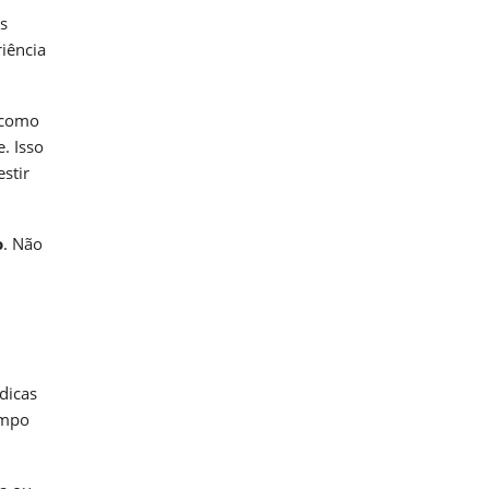
as
iência
 como
. Isso
stir
o
. Não
dicas
empo