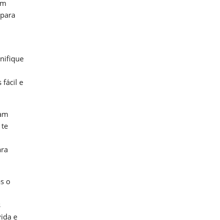
em
 para
nifique
fácil e
ham
 te
ara
s o
s
ida e