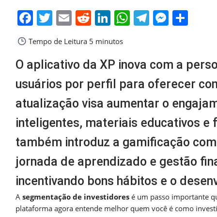
Facebook
Twitter
Email
Reddit
LinkedIn
WhatsApp
Telegra
Messe
Sha
Tempo de Leitura
5 minutos
O aplicativo da XP inova com a pers
usuários por perfil para oferecer c
atualização visa aumentar o engaja
inteligentes, materiais educativos e
também introduz a gamificação com 
jornada de aprendizado e gestão fi
incentivando bons hábitos e o desen
A
segmentação de investidores
é um passo importante que
plataforma agora entende melhor quem você é como investid