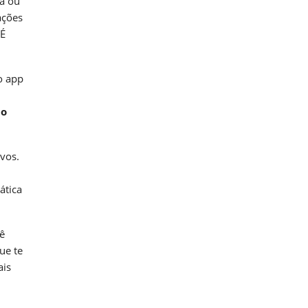
ra ou
ações
 É
o app
do
vos.
ática
ê
ue te
ais