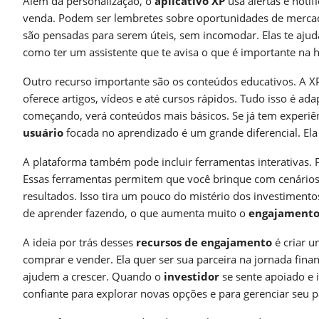
Além da personalização, o
aplicativo XP
usa alertas e notif
venda. Podem ser lembretes sobre oportunidades de mercado
são pensadas para serem úteis, sem incomodar. Elas te ajud
como ter um assistente que te avisa o que é importante na h
Outro recurso importante são os conteúdos educativos. A X
oferece artigos, vídeos e até cursos rápidos. Tudo isso é ad
começando, verá conteúdos mais básicos. Se já tem experiê
usuário
focada no aprendizado é um grande diferencial. E
A plataforma também pode incluir ferramentas interativas. 
Essas ferramentas permitem que você brinque com cenários
resultados. Isso tira um pouco do mistério dos investimentos
de aprender fazendo, o que aumenta muito o
engajament
A ideia por trás desses
recursos de engajamento
é criar u
comprar e vender. Ela quer ser sua parceira na jornada finan
ajudem a crescer. Quando o
investidor
se sente apoiado e 
confiante para explorar novas opções e para gerenciar seu 