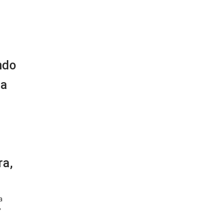
ndo
sa
ra,
a
?