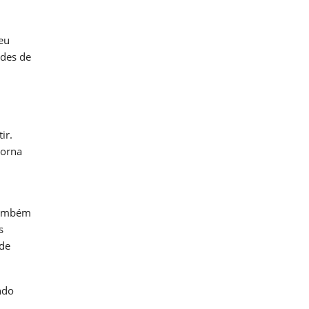
eu
des de
ir.
torna
também
s
ode
ndo