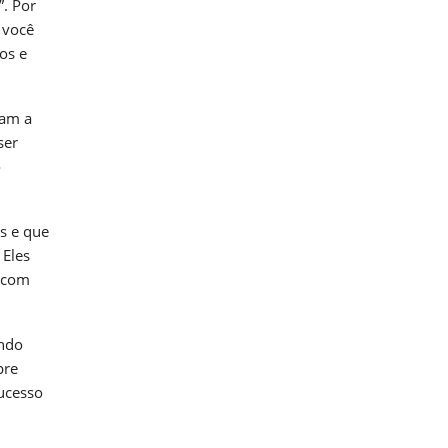
”. Por
 você
os e
dam a
ser
o
as e que
 Eles
, com
undo
pre
sucesso