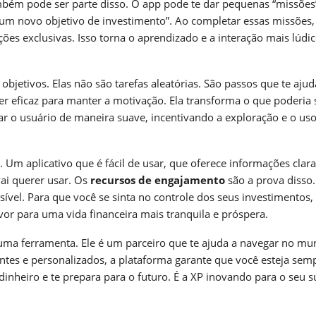
ambém pode ser parte disso. O app pode te dar pequenas “missões
e um novo objetivo de investimento”. Ao completar essas missões,
es exclusivas. Isso torna o aprendizado e a interação mais lúdic
objetivos. Elas não são tarefas aleatórias. São passos que te aju
r eficaz para manter a motivação. Ela transforma o que poderia 
r o usuário de maneira suave, incentivando a exploração e o us
 Um aplicativo que é fácil de usar, que oferece informações clar
vai querer usar. Os
recursos de engajamento
são a prova disso.
ível. Para que você se sinta no controle dos seus investimentos
vor para uma vida financeira mais tranquila e próspera.
uma ferramenta. Ele é um parceiro que te ajuda a navegar no m
entes e personalizados, a plataforma garante que você esteja sem
dinheiro e te prepara para o futuro. É a XP inovando para o seu 