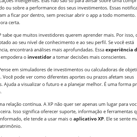
icações inteligentes. Elas não são só para avisar sobre uma comp
 ou sobre a performance dos seus investimentos. Essas notific
am a ficar por dentro, sem precisar abrir o app a todo momento.
ora certa.
P sabe que muitos investidores querem aprender mais. Por isso, 
aptado ao seu nível de conhecimento e ao seu perfil. Se você está
ncia, encontrará análises mais aprofundadas. Essa
experiência 
la empodera o
investidor
a tomar decisões mais conscientes.
Pense em simuladores de investimentos ou calculadoras de objeti
. Você pode ver como diferentes aportes ou prazos afetam seus
. Ajuda a visualizar o futuro e a planejar melhor. É uma forma pr
o
.
ma relação contínua. A XP não quer ser apenas um lugar para voc
ceira. Isso significa oferecer suporte, informação e ferramentas q
informado, ele tende a usar mais o
aplicativo XP
. Ele se sente m
patrimônio.