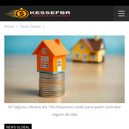
Home
News Global
XP Seguros oferece até 150 mil pontos Livelo para quem contratar
seguro de vida
NEWS GLOBAL