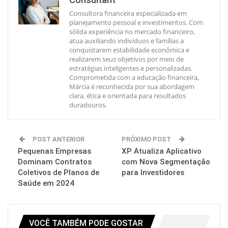
Consultora financeira especializada em
planejamento pessoal e investimentos. Com
sólida experiência no mercado financeiro,
atua auxiliando indivíduos e famílias a
conquistarem estabilidade econômica e
realizarem seus objetivos por meio de
estratégias inteligentes e personalizadas.
Comprometida com a educação financeira,
Márcia é reconhecida por sua abordagem
clara, ética e orientada para resultados
duradouros.
POST ANTERIOR
PRÓXIMO POST
Pequenas Empresas
XP Atualiza Aplicativo
Dominam Contratos
com Nova Segmentação
Coletivos de Planos de
para Investidores
Saúde em 2024
VOCÊ TAMBÉM PODE GOSTAR