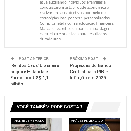
atua auxiliando indivíduos e famílias a
conquistarem estabilidade econômica e
realizarem seus objetivos por meio de
estratégias inteligentes e personalizadas.
Comprometida com a educação financeira,
Márcia é reconhecida por sua abordagem
clara, ética e orientada para resultados
duradouros.
POST ANTERIOR
PRÓXIMO POST
‘Rei dos Ovos’ brasileiro
Projeções do Banco
adquire Hillandale
Central para PIB e
Farms por US$ 1,1
Inflação em 2025
bilhão
VOCÊ TAMBÉM PODE GOSTAR
ANÁLISE DE MERCADO
ANÁLISE DE MERCADO