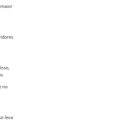
 maior
vidores
isso,
s.
e no
so leva