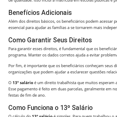
de qualidade. Isso inclui a matrícula em escolas públicas e 
Benefícios Adicionais
Além dos direitos básicos, os beneficiários podem acessar p
essencial para ajudar as famílias a se tornarem mais indepe
Como Garantir Seus Direitos
Para garantir esses direitos, é fundamental que os benefici
programa. Manter os dados corretos ajuda a evitar problema
Por fim, é importante que os beneficiários conheçam seus 
organizações que podem ajudar a esclarecer questões relac
O
13º salário
é um direito trabalhista que muitos esperam 
Esse pagamento é feito em duas parcelas, geralmente em no
festas de fim de ano.
Como Funciona o 13º Salário
O cálculo do
13º salário
é simples. Para quem trabalhou o a