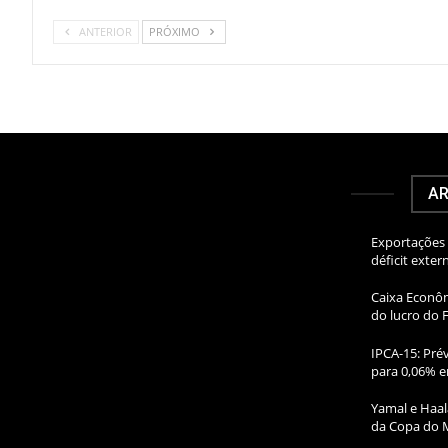
ANTERIOR
PRÓXIMO
AR
Exportações 
déficit exte
Caixa Econôm
do lucro do 
IPCA-15: Prév
para 0,06% e
Yamal e Haal
da Copa do 