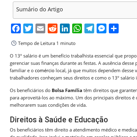
Sumário do Artigo
Facebook
Twitter
Email
Reddit
LinkedIn
WhatsApp
Telegra
Messe
Sha
Tempo de Leitura
1 minuto
O 13º salário é um benefício trabalhista essencial que prop
gerenciar suas finanças durante as festas. A ausência desse
familiar e o
comércio
local, já que muitos dependem desse v
trabalhadores conheçam seus direitos e como o 13º salário i
Os beneficiários do
Bolsa Família
têm direitos que garantem
para aproveitá-los ao máximo. Um dos principais direitos é 
melhorarem suas condições de vida.
Direitos à Saúde e Educação
Os beneficiários têm direito a atendimento médico e medica