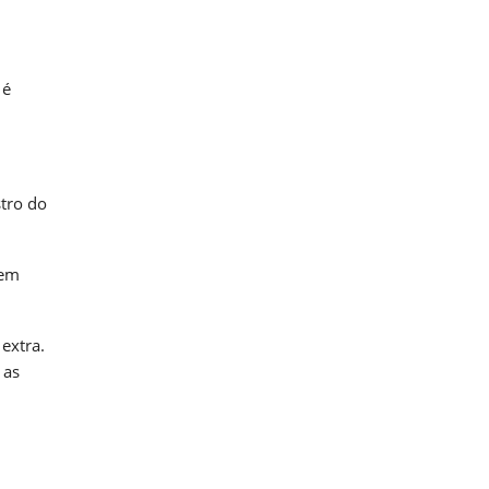
 é
stro do
tem
extra.
 as