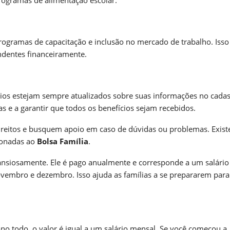
programas de alimentação escolar.
rogramas de capacitação e inclusão no mercado de trabalho. Isso
ndentes financeiramente.
ários estejam sempre atualizados sobre suas informações no cada
s e a garantir que todos os benefícios sejam recebidos.
direitos e busquem apoio em caso de dúvidas ou problemas. Exis
ionadas ao
Bolsa Família
.
ansiosamente. Ele é pago anualmente e corresponde a um salário 
vembro e dezembro. Isso ajuda as famílias a se prepararem para
no todo, o valor é igual a um salário mensal. Se você começou a