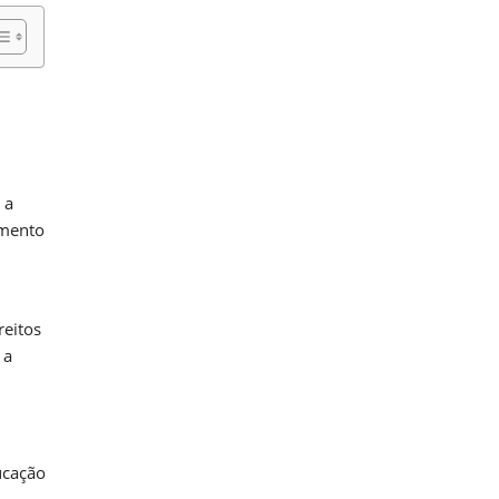
 a
amento
reitos
 a
ucação