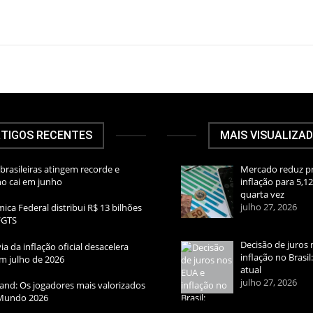
TIGOS RECENTES
MAIS VISUALIZA
brasileiras atingem recorde e
Mercado reduz pr
rno cai em junho
inflação para 5,1
quarta vez
julho 27, 2026
ica Federal distribui R$ 13 bilhões
FGTS
Decisão de juros 
ia da inflação oficial desacelera
inflação no Brasi
m julho de 2026
atual
julho 27, 2026
and: Os jogadores mais valorizados
Mundo 2026