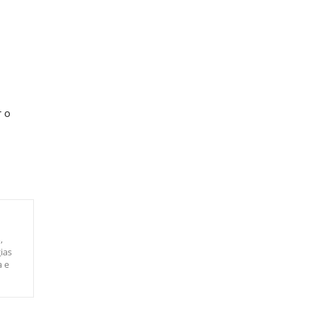
r o
,
ias
a e