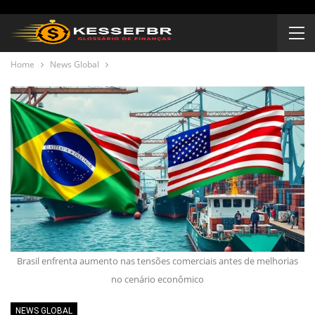
Home
News Global
Brasil enfrenta aumento nas tensões comerciais antes de melhorias
no cenário econômico
NEWS GLOBAL