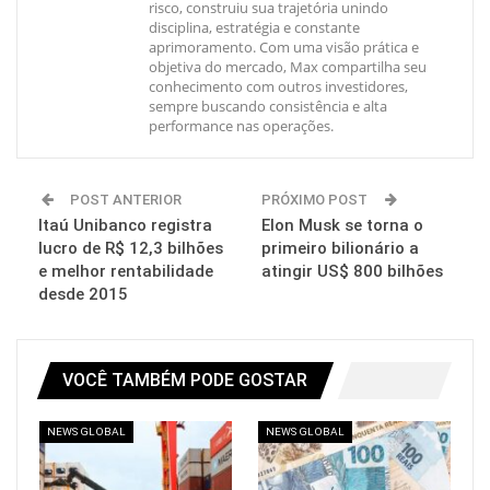
risco, construiu sua trajetória unindo
disciplina, estratégia e constante
aprimoramento. Com uma visão prática e
objetiva do mercado, Max compartilha seu
conhecimento com outros investidores,
sempre buscando consistência e alta
performance nas operações.
POST ANTERIOR
PRÓXIMO POST
Itaú Unibanco registra
Elon Musk se torna o
lucro de R$ 12,3 bilhões
primeiro bilionário a
e melhor rentabilidade
atingir US$ 800 bilhões
desde 2015
VOCÊ TAMBÉM PODE GOSTAR
NEWS GLOBAL
NEWS GLOBAL