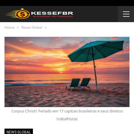
Home
News Global
Corpus Christi: Feriado em 17 capitais brasileiras e seus direitos
trabalhistas
NEWS GLOBAL