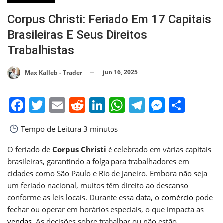
Corpus Christi: Feriado Em 17 Capitais
Brasileiras E Seus Direitos
Trabalhistas
jun 16, 2025
Max Kalleb - Trader
Facebook
Twitter
Email
Reddit
LinkedIn
WhatsApp
Telegram
Messen
Shar
Tempo de Leitura
3 minutos
O feriado de
Corpus Christi
é celebrado em várias capitais
brasileiras, garantindo a folga para trabalhadores em
cidades como São Paulo e Rio de Janeiro. Embora não seja
um feriado nacional, muitos têm direito ao descanso
conforme as leis locais. Durante essa data, o
comércio
pode
fechar ou operar em horários especiais, o que impacta as
vendas
. As decisões sobre trabalhar ou não estão