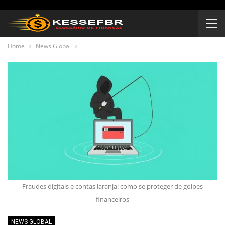
Home
News Global
Fraudes digitais e contas laranja: como se proteger de golpes
financeiros
NEWS GLOBAL