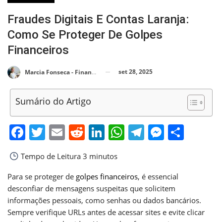
Fraudes Digitais E Contas Laranja:
Como Se Proteger De Golpes
Financeiros
set 28, 2025
Marcia Fonseca - Financial Consultant
Sumário do Artigo
Facebook
Twitter
Email
Reddit
LinkedIn
WhatsApp
Telegram
Messen
Shar
Tempo de Leitura
3 minutos
Para se proteger de
golpes financeiros
, é essencial
desconfiar de mensagens suspeitas que solicitem
informações pessoais, como senhas ou dados bancários.
Sempre verifique URLs antes de acessar sites e evite clicar