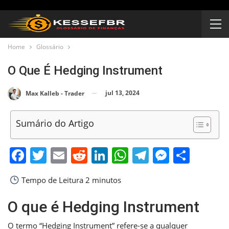
Home
Glossário
O Que É Hedging Instrument
jul 13, 2024
Max Kalleb - Trader
Sumário do Artigo
Facebook
Twitter
Email
Reddit
LinkedIn
WhatsApp
Telegram
Messen
Shar
Tempo de Leitura
2 minutos
O que é Hedging Instrument
O termo “Hedging Instrument” refere-se a qualquer